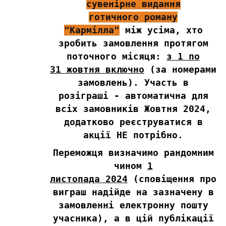
сувенірне видання
готичного роману
"Кармілла"
між усіма, хто
зробить замовлення протягом
поточного місяця:
з 1 по
31 жовтня включно
(за номерами
замовлень).
Участь в
розіграші - автоматична для
всіх замовників Жовтня 2024,
додатково реєструватися в
акції НЕ потрібно.
Переможця визначимо рандомним
чином
1
листопада 2024
(сповіщення про
виграш надійде на зазначену в
замовленні електронну пошту
учасника), а в цій публікації