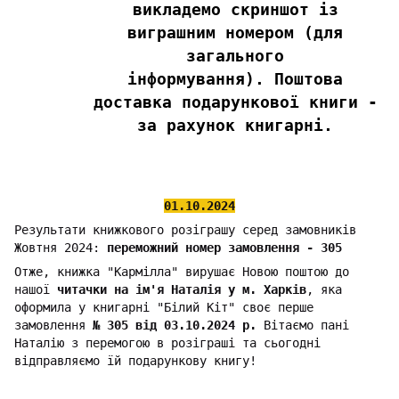
викладемо скриншот із
виграшним номером (для
загального
інформування).
Поштова
доставка подарункової книги -
за рахунок книгарні.
01.10.2024
Результати книжкового розіграшу серед замовників
Жовтня 2024:
переможний номер замовлення -
305
Отже, книжка "Кармілла" вирушає Новою поштою до
нашої
читачки на ім'я Наталія у м. Харків
, яка
оформила у книгарні "Білий Кіт" своє перше
замовлення
№ 305 від 03.10.2024 р.
Вітаємо пані
Наталію з перемогою в розіграші та сьогодні
відправляємо їй подарункову книгу!