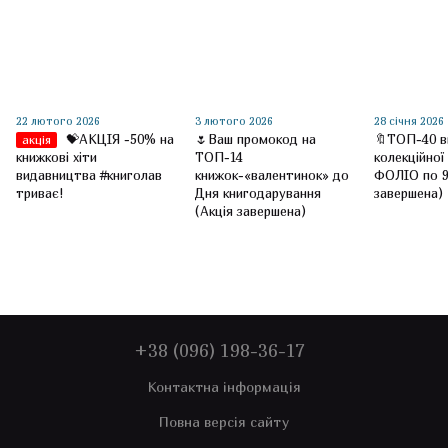
22 лютого 2026
3 лютого 2026
28 січня 2026
💝АКЦІЯ -50% на
🌷Ваш промокод на
🔖ТОП-40 в
акція
книжкові хіти
ТОП-14
колекційної
видавництва #книголав
книжок-«валентинок» до
ФОЛІО по 9
триває!
Дня книгодарування
завершена)
(Акція завершена)
+38 (096) 198-36-17
Контактна інформація
Повна версія сайту