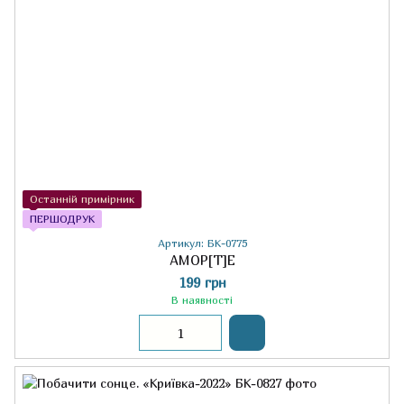
Останній примірник
ПЕРШОДРУК
Артикул: БК-0775
АМОР[Т]Е
199 грн
В наявності