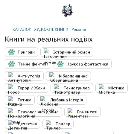
КАТАЛОГ
ХУДОЖНІ КНИГИ
Романи
Книги на реальних подіях
Пригоди
Історичний роман
Темне фентезі
Наукова фантастика
Антиутопія
Кіберпанщина
Горор / Жахи
Технотрилер
Містика
Готика
Любовна історія
Психологічна драма
Роментезі
Детектив
Трилер