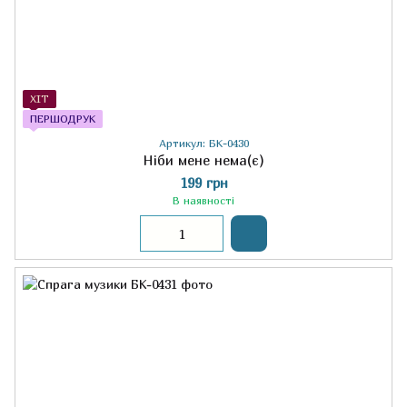
ХІТ
ПЕРШОДРУК
Артикул: БК-0430
Ніби мене нема(є)
199 грн
В наявності