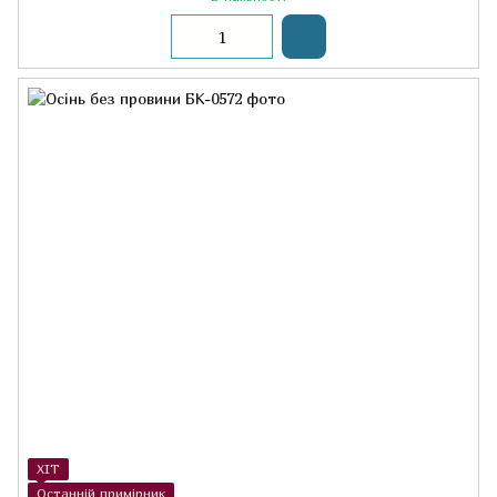
ХІТ
Останній примірник