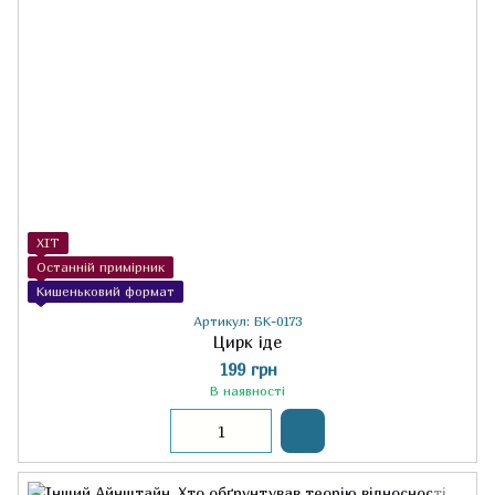
ХІТ
Останній примірник
Кишеньковий формат
Артикул: БК-0173
Цирк іде
199 грн
В наявності