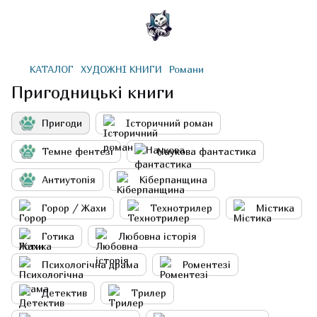
КАТАЛОГ
ХУДОЖНІ КНИГИ
Романи
Пригодницькі книги
Пригоди
Історичний роман
Темне фентезі
Наукова фантастика
Антиутопія
Кіберпанщина
Горор / Жахи
Технотрилер
Містика
Готика
Любовна історія
Психологічна драма
Роментезі
Детектив
Трилер