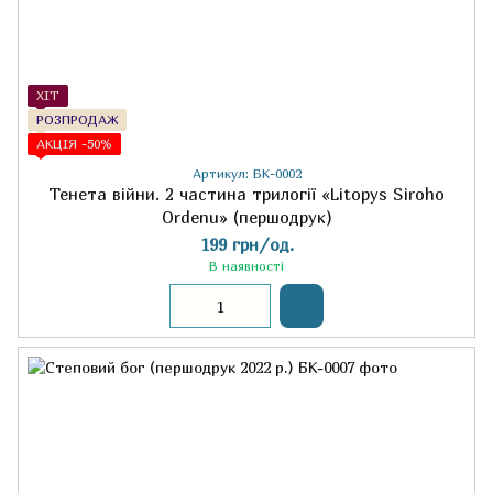
ХІТ
РОЗПРОДАЖ
АКЦІЯ -50%
Артикул: БК-0002
Тенета війни. 2 частина трилогії «Litopys Siroho
Ordenu» (першодрук)
199 грн/од.
В наявності