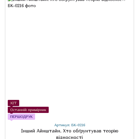
ХІТ
Останній примірник
ПЕРШОДРУК
Артикул: БК-0216
Інший Айнштайн. Хто обґрунтував теорію
відносності