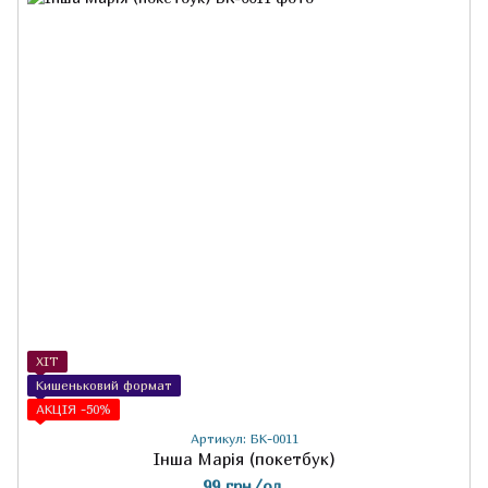
ХІТ
Кишеньковий формат
АКЦІЯ -50%
Артикул: БК-0011
Інша Марія (покетбук)
99 грн/од.