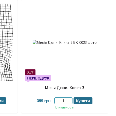
ХІТ
ПЕРШОДРУК
Месія Дюни. Книга 2
ти
399 грн
Купити
В наявності