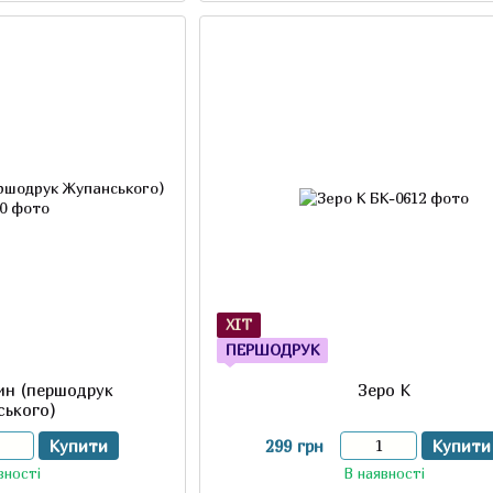
ХІТ
ПЕРШОДРУК
ин (першодрук
Зеро К
ського)
Купити
299 грн
Купити
вності
В наявності