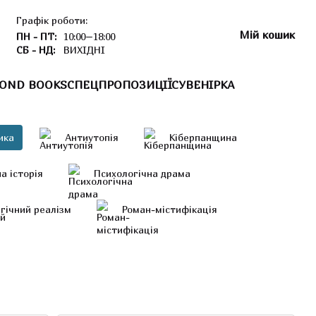
Графік роботи:
Мій кошик
ПН - ПТ:
10:00–18:00
СБ - НД:
ВИХІДНІ
OND BOOKS
СПЕЦПРОПОЗИЦІЇ
СУВЕНІРКА
ика
Антиутопія
Кіберпанщина
а історія
Психологічна драма
гічний реалізм
Роман-містифікація