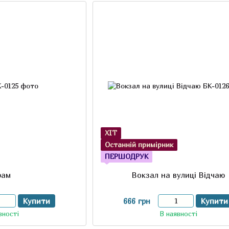
ХІТ
Останній примірник
ПЕРШОДРУК
рам
Вокзал на вулиці Відчаю
Купити
666 грн
Купити
вності
В наявності