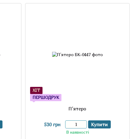
ХІТ
ПЕРШОДРУК
П’ятеро
530 грн
Купити
В наявності