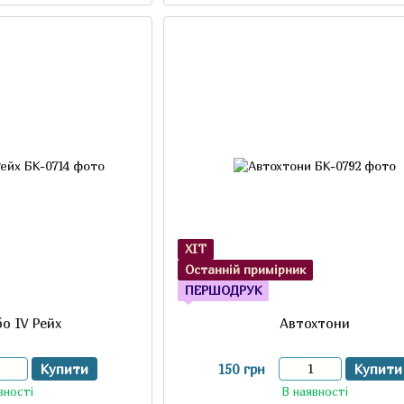
ХІТ
Останній примірник
ПЕРШОДРУК
о ІV Рейх
Автохтони
Купити
150 грн
Купити
вності
В наявності