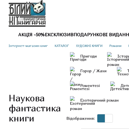
Перейти до основного контенту
АКЦІЯ -50%
ЕКСКЛЮЗИВ
ПОДАРУНКОВІ ВИДАНН
Інтернет-магазин книг
КАТАЛОГ
ХУДОЖНІ КНИГИ
Романи
Пригоди
Істор
Горор / Жахи
Роментезі
Дет
Наукова
Езотеричний роман
фантастика
книги
Відображення: