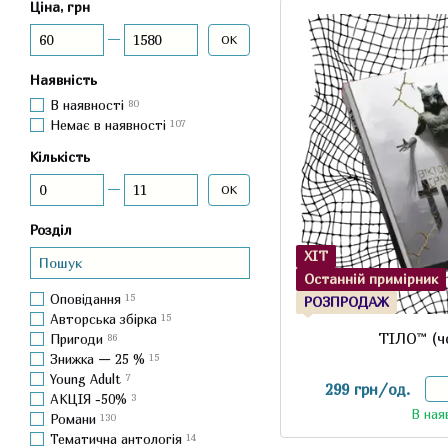
Ціна, грн
Від Ціна, грн
До Ціна, грн
ОК
Наявність
В наявності
80
Немає в наявності
107
Кількість
Від Кількість
До Кількість
ОК
Розділ
ХІТ
Останній примірник
Оповідання
15
РОЗПРОДАЖ
Авторська збірка
15
ТІЛО™ (ч
Пригоди
86
Знижка — 25 %
15
Young Adult
7
299 грн/од.
АКЦІЯ -50%
3
В ная
Романи
130
Тематична антологія
14