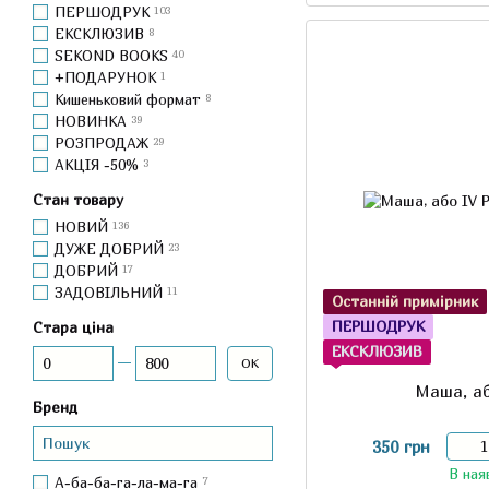
ПЕРШОДРУК
103
ЕКСКЛЮЗИВ
8
SEKOND BOOKS
40
+ПОДАРУНОК
1
Кишеньковий формат
8
НОВИНКА
39
РОЗПРОДАЖ
29
АКЦІЯ -50%
3
Стан товару
НОВИЙ
136
ДУЖЕ ДОБРИЙ
23
ДОБРИЙ
17
ЗАДОВІЛЬНИЙ
11
Останній примірник
ПЕРШОДРУК
Стара ціна
ЕКСКЛЮЗИВ
Від Стара ціна
До Стара ціна
ОК
Маша, аб
Бренд
350 грн
В ная
А-ба-ба-га-ла-ма-га
7