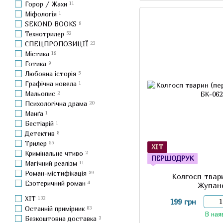
Горор / Жахи
11
Міфологія
1
SEKOND BOOKS
9
Технотрилер
52
СПЕЦПРОПОЗИЦІЇ
23
Містика
19
Готика
9
Любовна історія
5
Графічна новела
1
Мальопис
2
Психологічна драма
20
Манґа
1
Бестіарій
1
Детектив
8
Трилер
55
ХІТ
Кримінальне чтиво
2
ПЕРШОДРУК
Магічний реалізм
11
Роман-містифікація
39
Колгосп твар
Езотеричний роман
4
Жупан
ХІТ
132
199 грн
Останній примірник
83
В ная
Безкоштовна доставка
3