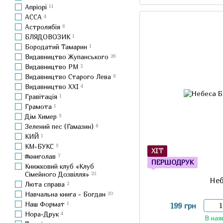
Апріорі
11
АССА
4
Астролябія
6
БЛЯДОВОЗИК
1
Бородатий Тамарин
1
Видавництво Жупанського
26
Видавництво РМ
2
Видавництво Старого Лева
8
Видавництво ХХІ
4
Гравітація
1
Грамота
1
Дім Химер
5
Зелений пес (Гамазин)
8
КИЙ
1
КМ-БУКС
5
ХІТ
#книголав
7
ПЕРШОДРУК
Книжковий клуб «Клуб
Сімейного Дозвілля»
23
Не
Люта справа
2
Навчальна книга - Богдан
20
Наш Формат
1
199 грн
Нора-Друк
4
В ная
1