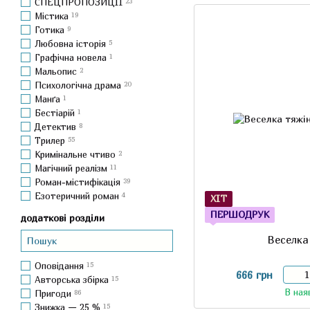
СПЕЦПРОПОЗИЦІЇ
23
Містика
19
Готика
9
Любовна історія
5
Графічна новела
1
Мальопис
2
Психологічна драма
20
Манґа
1
Бестіарій
1
Детектив
8
Трилер
55
Кримінальне чтиво
2
Магічний реалізм
11
Роман-містифікація
39
Езотеричний роман
4
ХІТ
ПЕРШОДРУК
додаткові розділи
Веселка
Оповідання
15
666 грн
Авторська збірка
15
В ная
Пригоди
86
Знижка — 25 %
15