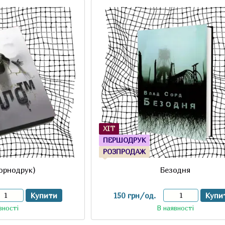
ХІТ
ПЕРШОДРУК
РОЗПРОДАЖ
орнодрук)
Безодня
Купити
150 грн/од.
Купи
вності
В наявності