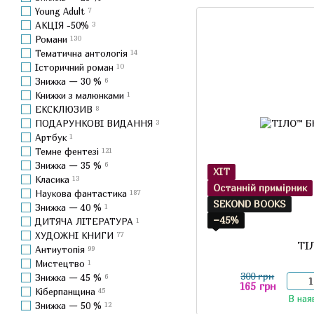
Young Adult
7
АКЦІЯ -50%
3
Романи
130
Тематична антологія
14
Історичний роман
10
Знижка — 30 %
6
Книжки з малюнками
1
ЕКСКЛЮЗИВ
8
ПОДАРУНКОВІ ВИДАННЯ
3
Артбук
1
Темне фентезі
121
Знижка — 35 %
6
ХІТ
Класика
13
Останній примірник
Наукова фантастика
187
SEKOND BOOKS
Знижка — 40 %
1
−45%
ДИТЯЧА ЛІТЕРАТУРА
1
ХУДОЖНІ КНИГИ
77
ТІ
Антиутопія
99
Мистецтво
1
300 грн
Знижка — 45 %
6
165 грн
Кіберпанщина
45
В ная
Знижка — 50 %
12