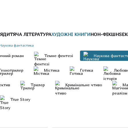
Я
ДИТЯЧА ЛІТЕРАТУРА
ХУДОЖНІ КНИГИ
НОН-ФІКШН
SEK
Наукова фантастика
ичний роман
Темне фентезі
Наукова фантаст
Технотрилер
Містика
Готика
Любовн
ектив
Трилер
Кримінальне чтиво
Ма
True Story