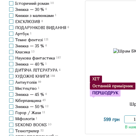
Історичний роман
10
Знижка — 30 %
6
Книжки з малюнками
1
ЕКСКЛЮЗИВ
8
ПОДАРУНКОВІ ВИДАННЯ
6
Артбук
1
Темне фентезі
121
Знижка — 35 %
6
Класика
13
Наукова фантастика
187
Знижка — 40 %
1
ДИТЯЧА ЛІТЕРАТУРА
4
ХУДОЖНІ КНИГИ
184
ХІТ
Антиутопія
99
Останній примірник
Мистецтво
1
ПЕРШОДРУК
Знижка — 45 %
6
Кіберпанщина
45
Ш
Знижка — 50 %
12
Горор / Жахи
11
Міфологія
1
599 грн
SEKOND BOOKS
10
В ная
Технотрилер
52