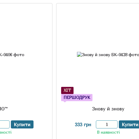
ХІТ
ПЕРШОДРУК
ЛО™
Знову й знову
Купити
333 грн
Купити
вності
В наявності