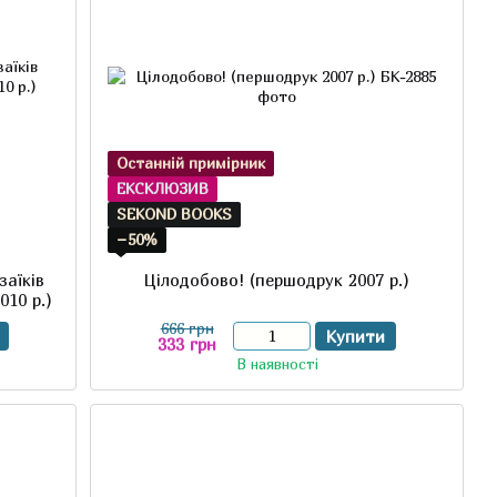
Останній примірник
ЕКСКЛЮЗИВ
SEKOND BOOKS
−50%
заїків
Цілодобово! (першодрук 2007 р.)
010 р.)
666 грн
Купити
333 грн
В наявності