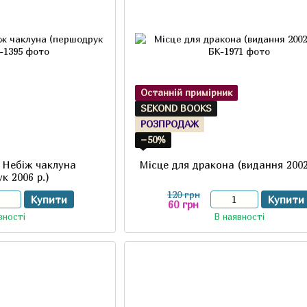
Останній примірник
SEKOND BOOKS
РОЗПРОДАЖ
−50%
. Небіж чаклуна
Місце для дракона (видання 2002
к 2006 р.)
120 грн
Купити
Купити
60 грн
вності
В наявності