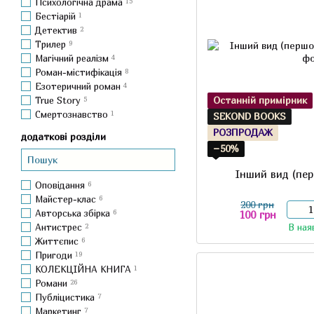
Психологічна драма
15
Бестіарій
1
Детектив
2
Трилер
9
Магічний реалізм
4
Роман-містифікація
8
Езотеричний роман
4
Останній примірник
True Story
5
Смертознавство
1
SEKOND BOOKS
РОЗПРОДАЖ
додаткові розділи
−50%
Інший вид (пер
Оповідання
6
Майстер-клас
6
200 грн
Авторська збірка
6
100 грн
Антистрес
2
В ная
Життєпис
6
Пригоди
19
КОЛЕКЦІЙНА КНИГА
1
Романи
26
Публіцистика
7
Маркетинг
7