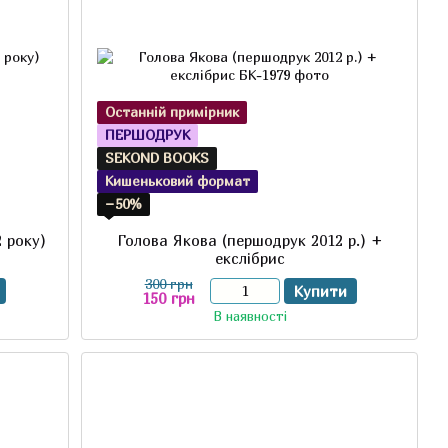
Останній примірник
ПЕРШОДРУК
SEKOND BOOKS
Кишеньковий формат
−50%
 року)
Голова Якова (першодрук 2012 р.) +
екслібрис
300 грн
Купити
150 грн
В наявності