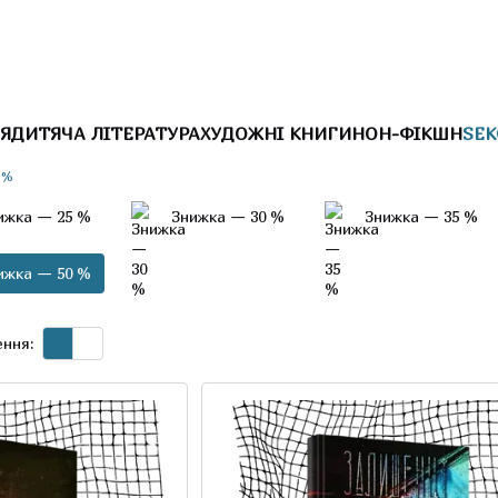
Я
ДИТЯЧА ЛІТЕРАТУРА
ХУДОЖНІ КНИГИ
НОН-ФІКШН
SEK
 %
ижка — 25 %
Знижка — 30 %
Знижка — 35 %
ижка — 50 %
ння: