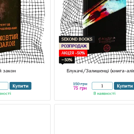
SEKOND BOOKS
РОЗПРОДАЖ
АКЦІЯ -50%
−50%
й закон
Блукачі/Залишенці (книга-алі
150 грн
Купити
Купити
75 грн
вності
В наявності