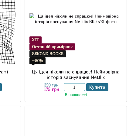
ХІТ
Останній примірник
SEKOND BOOKS
−50%
гат)
Ця ідея ніколи не спрацює! Неймовірна
історія заснування Netflix
350 грн
Купити
175 грн
В наявності