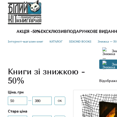
Перейти до основного контенту
АКЦІЯ -50%
ЕКСКЛЮЗИВ
ПОДАРУНКОВІ ВИДАНН
Інтернет-магазин книг
КАТАЛОГ
SEKOND BOOKS
Знижка — 50
Зн
Зн
Книги зі знижкою -
50%
Відображе
Ціна, грн
Від Ціна, грн
До Ціна, грн
ОК
Стара ціна