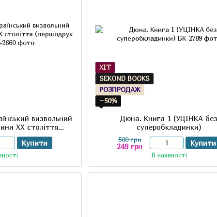
ХІТ
SEKOND BOOKS
РОЗПРОДАЖ
−50%
раїнський визвольний
Дюна. Книга 1 (УЦІНКА бе
вини XX століття
суперобкладинки)
к 2013 р.)
500 грн
Купити
Купити
249 грн
вності
В наявності