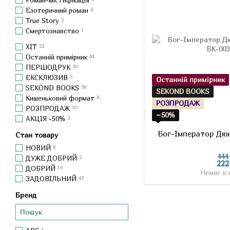
Езотеричний роман
4
True Story
5
Смертознавство
1
ХІТ
23
Останній примірник
44
ПЕРШОДРУК
30
ЕКСКЛЮЗИВ
5
Останній примірник
SEKOND BOOKS
56
SEKOND BOOKS
Кишеньковий формат
4
РОЗПРОДАЖ
РОЗПРОДАЖ
30
−50%
АКЦІЯ -50%
2
Бог-Імператор Дюн
Стан товару
НОВИЙ
6
444
ДУЖЕ ДОБРИЙ
2
222
ДОБРИЙ
19
Немає в 
ЗАДОВІЛЬНИЙ
45
Бренд
1