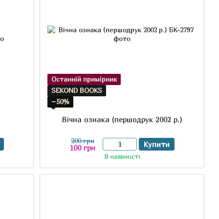
Останній примірник
SEKOND BOOKS
−50%
з
Вічна ознака (першодрук 2002 р.)
200 грн
Купити
100 грн
В наявності