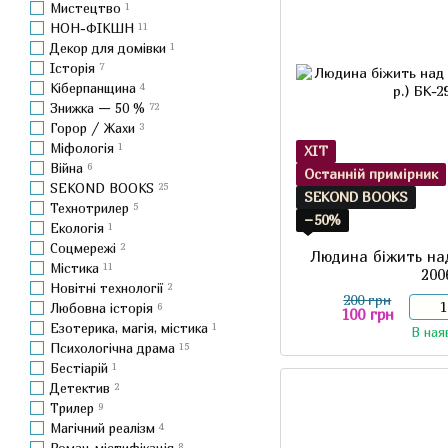
Мистецтво
1
НОН-ФІКШН
11
Декор для домівки
1
Історія
7
Кіберпанщина
4
Знижка — 50 %
72
Горор / Жахи
3
Міфологія
1
ХІТ
Війна
6
Останній примірник
SEKOND BOOKS
25
SEKOND BOOKS
Технотрилер
5
−50%
Екологія
1
Соцмережі
2
Людина біжить на
Містика
11
200
Новітні технології
2
200 грн
Любовна історія
6
100 грн
Езотерика, магія, містика
1
В ная
Психологічна драма
15
Бестіарій
1
Детектив
2
Трилер
9
Магічний реалізм
4
Роман-містифікація
8