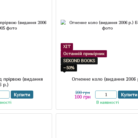
ХІТ
Останній примірник
SEKOND BOOKS
−50%
д прірвою (видання
Огненне коло (видання 2006 
6 р.)
200 грн
Купити
Купити
100 грн
вності
В наявності