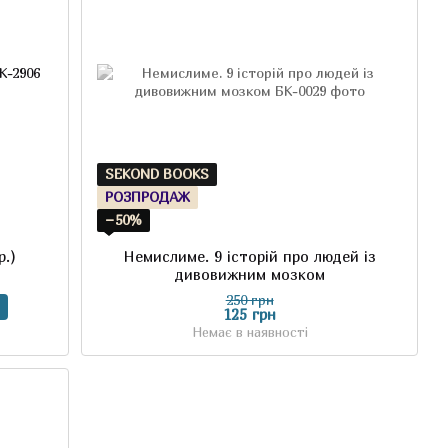
SEKOND BOOKS
РОЗПРОДАЖ
−50%
р.)
Немислиме. 9 історій про людей із
дивовижним мозком
250 грн
125 грн
Немає в наявності