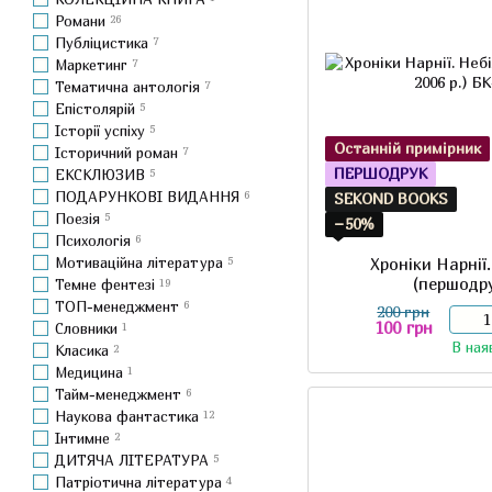
Романи
26
Публіцистика
7
Маркетинг
7
Тематична антологія
7
Епістолярій
5
Історії успіху
5
Останній примірник
Історичний роман
7
ПЕРШОДРУК
ЕКСКЛЮЗИВ
5
ПОДАРУНКОВІ ВИДАННЯ
6
SEKOND BOOKS
Поезія
5
−50%
Психологія
6
Мотиваційна література
5
Хроніки Нарнії
(першодру
Темне фентезі
19
ТОП-менеджмент
6
200 грн
100 грн
Словники
1
В ная
Класика
2
Медицина
1
Тайм-менеджмент
6
Наукова фантастика
12
Інтимне
2
ДИТЯЧА ЛІТЕРАТУРА
5
Патріотична література
4