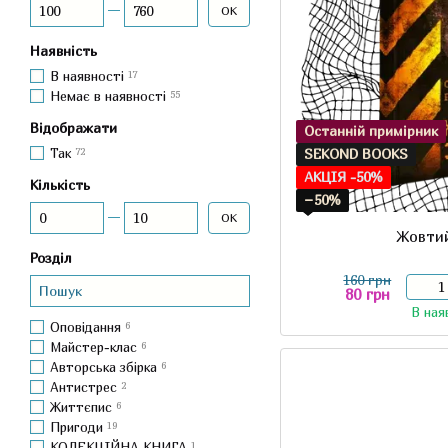
Від Стара ціна
До Стара ціна
ОК
Наявність
В наявності
17
Немає в наявності
55
Відображати
Останній примірник
Так
72
SEKOND BOOKS
АКЦІЯ -50%
Кількість
−50%
Від Кількість
До Кількість
ОК
Жовти
Розділ
160 грн
80 грн
В ная
Оповідання
6
Майстер-клас
6
Авторська збірка
6
Антистрес
2
Життєпис
6
Пригоди
19
КОЛЕКЦІЙНА КНИГА
1