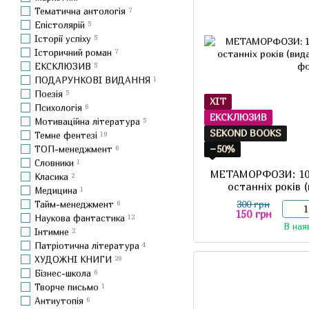
Тематична антологія
7
Епістолярій
5
Історії успіху
5
Історичний роман
7
ЕКСКЛЮЗИВ
5
ПОДАРУНКОВІ ВИДАННЯ
1
Поезія
5
ХІТ
Психологія
6
ЕКСКЛЮЗИВ
Мотиваційна література
5
SEKOND BOOKS
Темне фентезі
19
−50%
ТОП-менеджмент
6
Словники
1
МЕТАМОРФОЗИ: 10 
Класика
2
останніх років 
Медицина
1
300 грн
Тайм-менеджмент
6
150 грн
Наукова фантастика
12
В ная
Інтимне
2
Патріотична література
4
ХУДОЖНІ КНИГИ
29
Бізнес-школа
6
Творче письмо
1
Антиутопія
6