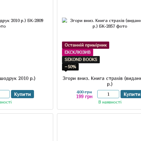
Останній примірник
ЕКСКЛЮЗИВ
SEKOND BOOKS
−50%
шодрук 2010 р.)
Згори вниз. Книга страхів (видан
р.)
400 грн
Купити
Купити
199 грн
вності
В наявності