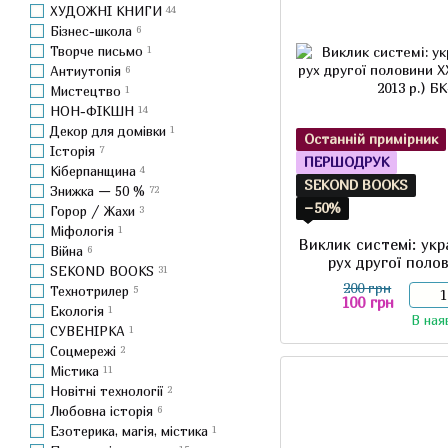
ХУДОЖНІ КНИГИ
44
Бізнес-школа
6
Творче письмо
1
Антиутопія
6
Мистецтво
1
НОН-ФІКШН
14
Декор для домівки
1
Останній примірник
Історія
7
ПЕРШОДРУК
Кіберпанщина
4
SEKOND BOOKS
Знижка — 50 %
72
−50%
Горор / Жахи
3
Міфологія
1
Виклик системі: ук
Війна
6
рух другої поло
SEKOND BOOKS
31
(першодру
200 грн
Технотрилер
5
100 грн
Екологія
1
В ная
СУВЕНІРКА
1
Соцмережі
2
Містика
11
Новітні технології
2
Любовна історія
6
Езотерика, магія, містика
1