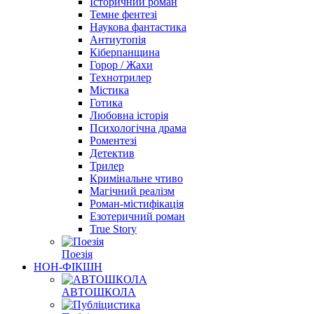
Історичний роман
Темне фентезі
Наукова фантастика
Антиутопія
Кіберпанщина
Горор / Жахи
Технотрилер
Містика
Готика
Любовна історія
Психологічна драма
Роментезі
Детектив
Трилер
Кримінальне чтиво
Магічний реалізм
Роман-містифікація
Езотеричний роман
True Story
Поезія
НОН-ФІКШН
АВТОШКОЛА