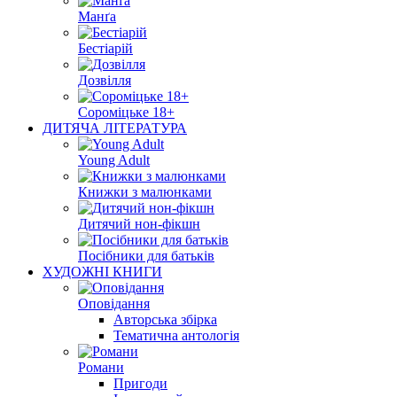
Манґа
Бестіарій
Дозвілля
Сороміцьке 18+
ДИТЯЧА ЛІТЕРАТУРА
Young Adult
Книжки з малюнками
Дитячий нон-фікшн
Посібники для батьків
ХУДОЖНІ КНИГИ
Оповідання
Авторська збірка
Тематична антологія
Романи
Пригоди