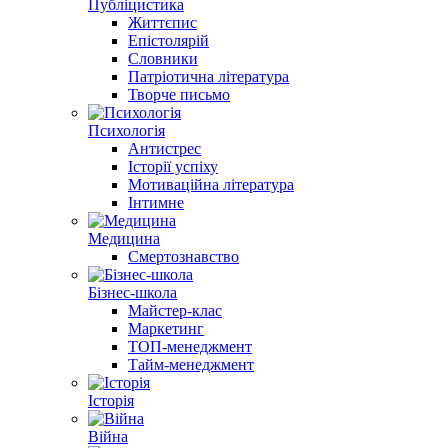
Публіцистика
Життєпис
Епістолярій
Словники
Патріотична література
Творче письмо
Психологія
Антистрес
Історії успіху
Мотиваційна література
Інтимне
Медицина
Смертознавство
Бізнес-школа
Майстер-клас
Маркетинг
ТОП-менеджмент
Тайм-менеджмент
Історія
Війна