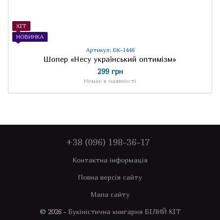
ХІТ
НОВИНКА
Артикул: БК-1446
Шопер «Несу український оптимізм»
299 грн
Немає в наявності
+38 (096) 198-36-17
Контактна інформація
Повна версія сайту
Мапа сайту
© 2026 -
Букіністична книгарня БІЛИЙ КІТ