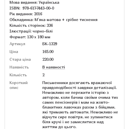
Мова видання: Українська
ISBN: 978-617-7443-00-0
Рік видання: 2016
Обкладинка: М'яка матова + срібне тиснення
Кількість сторінок: 336
Ілюстрації: чорно-білі
Формат: 130 x 180 мм
Артикул
БК-1329
Ціна
165.00
Стара ціна
220.00
Наявність
В наявності
Кількість
2
Короткий
Письменники досягають вражаючої
опис
правдоподібності завдяки деталізації.
Неможливо не пережити історію з
автором, коли бачиш своїми очима тих
самих пенсіонерів і мам на жовто-
блакитних лавочках разом з бійцями,
які тримають автомати. Неможливо не
відчути сире повітря, не зупинитися
біля кручі і не замислитися над
життям до цього.