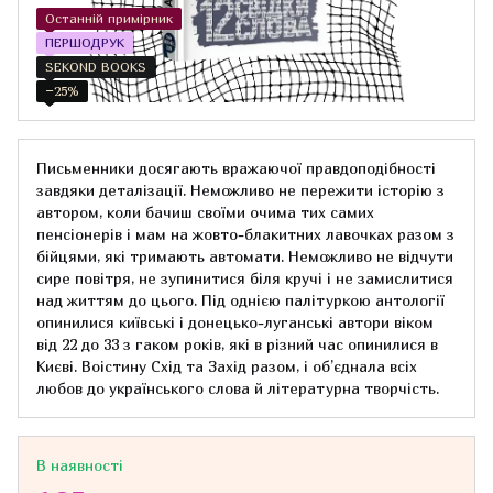
Останній примірник
ПЕРШОДРУК
SEKOND BOOKS
−25%
Письменники досягають вражаючої правдоподібності
завдяки деталізації. Неможливо не пережити історію з
автором, коли бачиш своїми очима тих самих
пенсіонерів і мам на жовто-блакитних лавочках разом з
бійцями, які тримають автомати. Неможливо не відчути
сире повітря, не зупинитися біля кручі і не замислитися
над життям до цього. Під однією палітуркою антології
опинилися київські і донецько-луганські автори віком
від 22 до 33 з гаком років, які в різний час опинилися в
Києві. Воістину Схід та Захід разом, і об’єднала всіх
любов до українського слова й літературна творчість.
В наявності