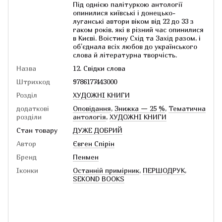
Під однією палітуркою антології
опинилися київські і донецько-
луганські автори віком від 22 до 33 з
гаком років, які в різний час опинилися
в Києві. Воістину Схід та Захід разом, і
об’єднала всіх любов до українського
слова й літературна творчість.
Назва
12. Свідки слова
Штрихкод
9786177443000
Розділ
ХУДОЖНІ КНИГИ
додаткові
Оповідання
,
Знижка — 25 %
,
Тематична
розділи
антологія
,
ХУДОЖНІ КНИГИ
Стан товару
ДУЖЕ ДОБРИЙ
Автор
Євген Спірін
Бренд
Пенмен
Іконки
Останній примірник
,
ПЕРШОДРУК
,
SEKOND BOOKS