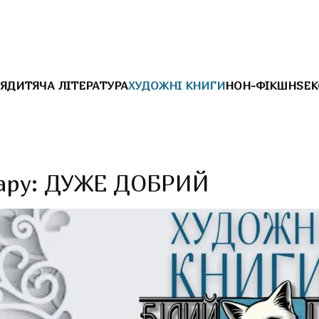
Я
ДИТЯЧА ЛІТЕРАТУРА
ХУДОЖНІ КНИГИ
НОН-ФІКШН
SEK
ару: ДУЖЕ ДОБРИЙ