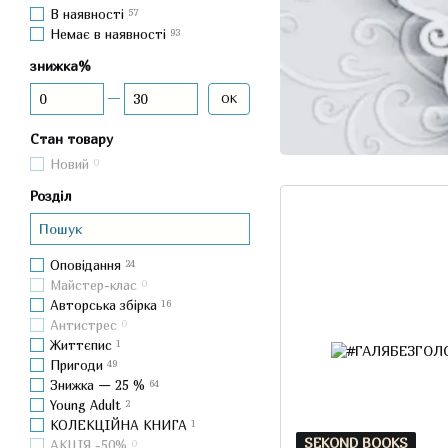
В наявності
57
Немає в наявності
93
знижка%
Від знижка%
До знижка%
ОК
Стан товару
Новий
0
Розділ
Оповідання
24
Майстер-клас
0
Авторська збірка
16
Антистрес
0
Життєпис
1
Пригоди
49
Знижка — 25 %
64
Young Adult
2
КОЛЕКЦІЙНА КНИГА
1
SEKOND BOOKS
АКЦІЯ -50%
0