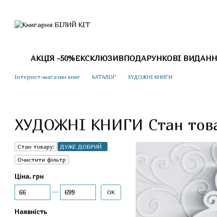
Перейти до основного контенту
АКЦІЯ -50%
ЕКСКЛЮЗИВ
ПОДАРУНКОВІ ВИДАНН
Інтернет-магазин книг
КАТАЛОГ
ХУДОЖНІ КНИГИ
ХУДОЖНІ КНИГИ Стан тов
Стан товару:
ДУЖЕ ДОБРИЙ
Очистити фільтр
Ціна, грн
Від Ціна, грн
До Ціна, грн
ОК
Наявність