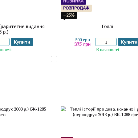
НОВИНКА
РОЗПРОДАЖ
−25%
 (раритетне видання
Голлі
8 р.)
500 грн
Купити
Купити
375 грн
вності
В наявності