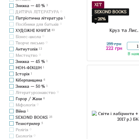
ХІТ
Знижка — 40 %
3
SEKOND BOOKS
ДИТЯЧА ЛІТЕРАТУРА
0
Патріотична література
1
−26%
Посібники для батьків
0
Круз та Лис
ХУДОЖНІ КНИГИ
83
Бізнес-школа
0
Творче письмо
0
299 грн
222 грн
Антиутопія
12
В ная
Мистецтво
0
Знижка — 45 %
1
НОН-ФІКШН
1
Історія
1
Кіберпанщина
6
Знижка — 50 %
1
Літературознавство
0
Горор / Жахи
6
Міфологія
0
Війна
1
SEKOND BOOKS
25
Технотрилер
5
Релігія
0
Екологія
0