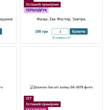
Останній примірник
ПЕРШОДРУК
відання
Фальк. Емі Фостер. Завтра.
199 грн
Купити
В наявності
ХІТ
Останній примірник
ЕКСКЛЮЗИВ