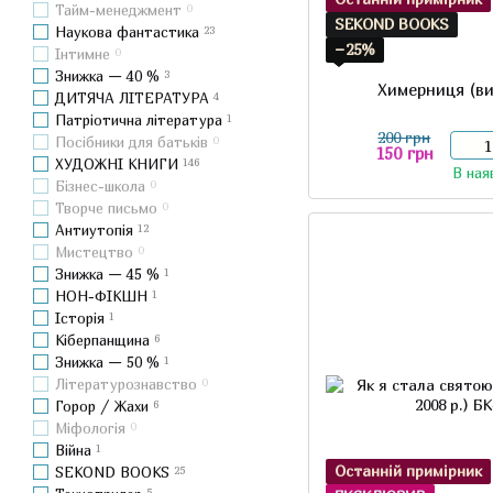
Тайм-менеджмент
0
SEKOND BOOKS
Наукова фантастика
23
−25%
Інтимне
0
Знижка — 40 %
3
Химерниця (ви
ДИТЯЧА ЛІТЕРАТУРА
4
Патріотична література
1
200 грн
Посібники для батьків
0
150 грн
ХУДОЖНІ КНИГИ
146
В ная
Бізнес-школа
0
Творче письмо
0
Антиутопія
12
Мистецтво
0
Знижка — 45 %
1
НОН-ФІКШН
1
Історія
1
Кіберпанщина
6
Знижка — 50 %
1
Літературознавство
0
Горор / Жахи
6
Міфологія
0
Війна
1
Останній примірник
SEKOND BOOKS
25
5