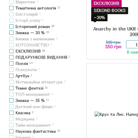
Маркетинг
0
ЕКСКЛЮЗИВ
Тематична антологія
17
SEKOND BOOKS
Епістолярій
0
−30%
Історії успіху
0
Історичний роман
26
Anarchy in the UKR
Знижка — 30 %
25
200
Книжки з малюнками
0
500 грн
КОТОЗНАВСТВО
0
350 грн
ЕКСКЛЮЗИВ
28
В ная
ПОДАРУНКОВІ ВИДАННЯ
1
Поезія
10
Психологія
0
Артбук
1
Мотиваційна література
0
Темне фентезі
31
ТОП-менеджмент
0
Знижка — 35 %
11
Дитячий нон-фікшн
0
Класика
3
Медицина
0
Тайм-менеджмент
0
Наукова фантастика
23
Інтимне
0