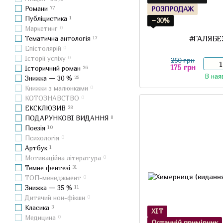
Романи
77
РОЗПРОДАЖ
Публіцистика
1
−30%
Маркетинг
0
#ГАЛЯБ
Тематична антологія
17
Епістолярій
0
Історії успіху
0
250 грн
175 грн
Історичний роман
26
В ная
Знижка — 30 %
25
Книжки з малюнками
0
КОТОЗНАВСТВО
0
ЕКСКЛЮЗИВ
28
ПОДАРУНКОВІ ВИДАННЯ
8
Поезія
10
Психологія
0
Артбук
1
Мотиваційна література
0
Темне фентезі
31
ТОП-менеджмент
0
Знижка — 35 %
11
Дитячий нон-фікшн
0
Класика
3
ХІТ
Медицина
0
Останній примірник