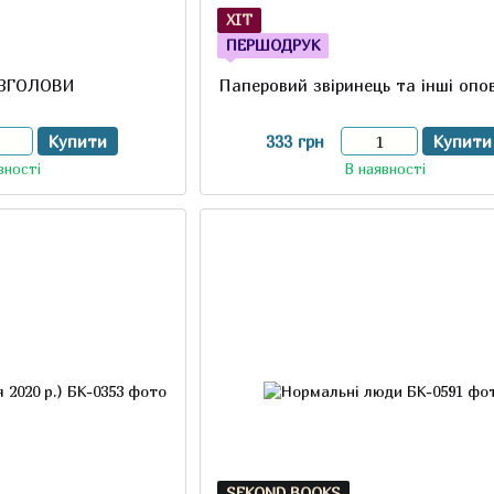
ХІТ
ПЕРШОДРУК
ЕЗГОЛОВИ
Паперовий звіринець та інші опо
Купити
333 грн
Купити
вності
В наявності
SEKOND BOOKS