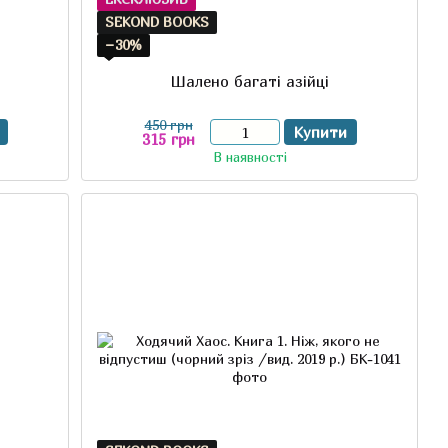
SEKOND BOOKS
−30%
Шалено багаті азійці
450 грн
Купити
315 грн
В наявності