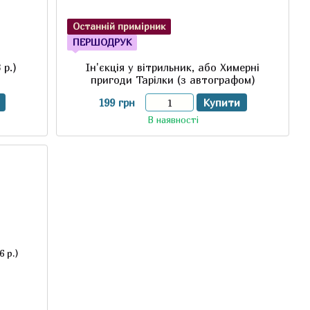
Останній примірник
ПЕРШОДРУК
 р.)
Ін'єкція у вітрильник, або Химерні
пригоди Тарілки (з автографом)
199 грн
Купити
В наявності