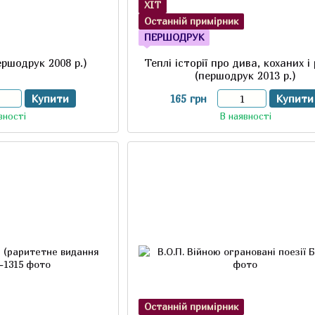
ХІТ
Останній примірник
ПЕРШОДРУК
ершодрук 2008 р.)
Теплі історії про дива, коханих і
(першодрук 2013 р.)
Купити
165 грн
Купити
вності
В наявності
Останній примірник