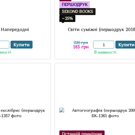
ПЕРШОДРУК
SEKOND BOOKS
−25%
. Напередодні
Світи суміжні (першодрук 2018
220 грн
Купити
Купити
165 грн
вності
В наявності
Останній примірник