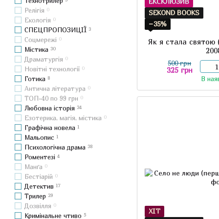
Технотрилер
ЕКСКЛЮЗИВ
Релігія
0
SEKOND BOOKS
Екологія
0
−35%
СПЕЦПРОПОЗИЦІЇ
3
Соцмережі
0
Як я стала святою
Містика
30
200
Драматургія
0
500 грн
Новітні технології
0
325 грн
Готика
8
В ная
Антична література
0
ТОП-40 по 99 грн
0
Любовна історія
34
Езотерика, магія, містика
0
Графічна новела
1
Мальопис
1
Психологічна драма
38
Роментезі
4
Манґа
0
Бестіарій
0
Детектив
17
Трилер
29
Дозвілля
0
ХІТ
Кримінальне чтиво
5