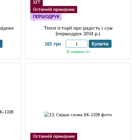
ХІТ
Останній примірник
ПЕРШОДРУК
 рідних
Теплі історії про радість і сум
(першодрук 2014 р.)
165 грн
Купити
В наявності
Останній примірник