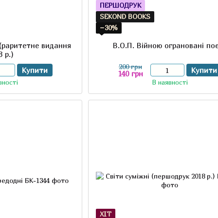
ПЕРШОДРУК
SEKOND BOOKS
−30%
 (раритетне видання
В.О.П. Війною ограновані пое
8 р.)
200 грн
Купити
Купити
140 грн
вності
В наявності
ХІТ