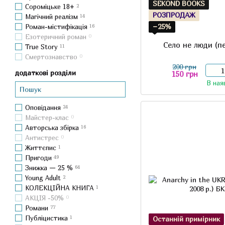
SEKOND BOOKS
Сороміцьке 18+
2
РОЗПРОДАЖ
Магічний реалізм
14
−25%
Роман-містифікація
16
Езотеричний роман
0
Село не люди (п
True Story
11
Смертознавство
0
200 грн
додаткові розділи
150 грн
В ная
Оповідання
24
Майстер-клас
0
Авторська збірка
16
Антистрес
0
Життєпис
1
Пригоди
49
Знижка — 25 %
64
Young Adult
2
КОЛЕКЦІЙНА КНИГА
1
АКЦІЯ -50%
0
Романи
77
Публіцистика
1
Останній примірник