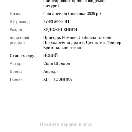
найогидніших проявів людської
натури?
Назва
Гнів ангелів (новинка 2025 р.)
Штрихкод
9786176299011
Розділ
ХУДОЖНІ КНИГИ
додаткові
Пригоди
,
Романи
,
Любовна історія
,
розділи
Психологічна драма
,
Детектив
,
Трилер
,
Кримінальне чтиво
Стан товару
НОВИЙ
Автор
Сідні Шелдон
Бренд
Апріорі
Іконки
ХІТ
,
НОВИНКА
Додайте перший відгук