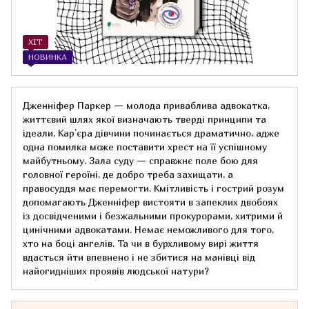
ХІТ
НОВИНКА
Дженніфер Паркер — молода приваблива адвокатка,
життєвий шлях якої визначають тверді принципи та
ідеали. Кар’єра дівчини починається драматично, адже
одна помилка може поставити хрест на її успішному
майбутньому. Зала суду — справжнє поле бою для
головної героїні, де добро треба захищати, а
правосуддя має перемогти. Кмітливість і гострий розум
допомагають Дженніфер вистояти в запеклих двобоях
із досвідченими і безжальними прокурорами, хитрими й
цинічними адвокатами. Немає неможливого для того,
хто на боці ангелів. Та чи в бурхливому вирі життя
вдасться йти впевнено і не збитися на манівці від
найогидніших проявів людської натури?