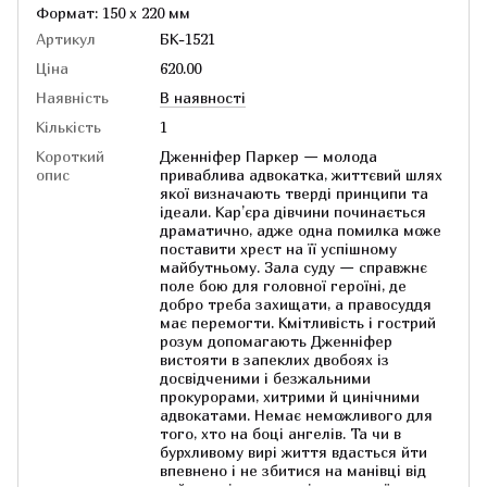
Формат: 150 х 220 мм
Артикул
БК-1521
Ціна
620.00
Наявність
В наявності
Кількість
1
Короткий
Дженніфер Паркер — молода
опис
приваблива адвокатка, життєвий шлях
якої визначають тверді принципи та
ідеали. Кар’єра дівчини починається
драматично, адже одна помилка може
поставити хрест на її успішному
майбутньому. Зала суду — справжнє
поле бою для головної героїні, де
добро треба захищати, а правосуддя
має перемогти. Кмітливість і гострий
розум допомагають Дженніфер
вистояти в запеклих двобоях із
досвідченими і безжальними
прокурорами, хитрими й цинічними
адвокатами. Немає неможливого для
того, хто на боці ангелів. Та чи в
бурхливому вирі життя вдасться йти
впевнено і не збитися на манівці від