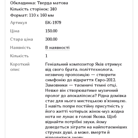
Обкладинка: Тверда матова
Кількість сторінок: 240
Формат: 110 х 160 мм
Артикул
БК-1979
Ціна
150.00
Стара ціна
300.00
Наявність
В наявності
Кількість
1
Короткий
Геніальний композитор Яків отримує
опис
від свого брата, політтехнолога,
незвичну пропозицію — створити
симфонію до відкриття Євро-2012.
Замовники — таємничі темні отці.
Невже він створюватиме музичний
пролог до апокаліпсиса? Рідна домівка
стає для нього мистецькою в'язницею.
І навіть попри постійну присутність у
його житті чотирьох жінок-муз жодна
нота не лунає в голові Якова. Щоб
віднайти потрібні звуки, йому
доведеться зіграти на найпотаємніших
струнах душі, а може, вмерти й
відродитися знову...