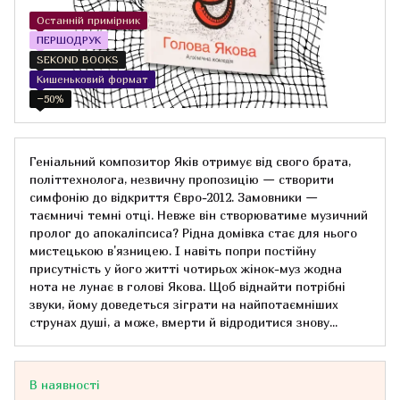
Останній примірник
ПЕРШОДРУК
SEKOND BOOKS
Кишеньковий формат
−50%
Геніальний композитор Яків отримує від свого брата,
політтехнолога, незвичну пропозицію — створити
симфонію до відкриття Євро-2012. Замовники —
таємничі темні отці. Невже він створюватиме музичний
пролог до апокаліпсиса? Рідна домівка стає для нього
мистецькою в'язницею. І навіть попри постійну
присутність у його житті чотирьох жінок-муз жодна
нота не лунає в голові Якова. Щоб віднайти потрібні
звуки, йому доведеться зіграти на найпотаємніших
струнах душі, а може, вмерти й відродитися знову...
В наявності