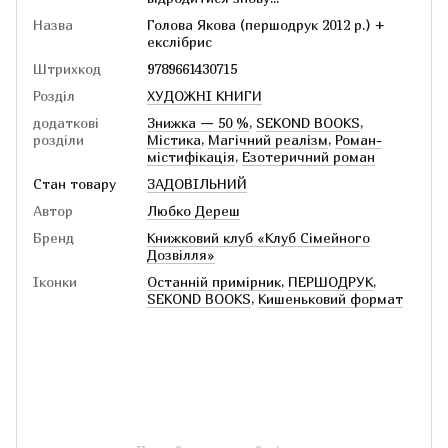
Назва
Голова Якова (першодрук 2012 р.) +
екслібрис
Штрихкод
9789661430715
Розділ
ХУДОЖНІ КНИГИ
додаткові
Знижка — 50 %
,
SEKOND BOOKS
,
розділи
Містика
,
Магічний реалізм
,
Роман-
містифікація
,
Езотеричний роман
Стан товару
ЗАДОВІЛЬНИЙ
Автор
Любко Дереш
Бренд
Книжковий клуб «Клуб Сімейного
Дозвілля»
Іконки
Останній примірник
,
ПЕРШОДРУК
,
SEKOND BOOKS
,
Кишеньковий формат