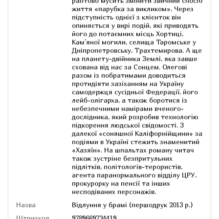
раптово мусить змінити звичний спосіб
життя «парубка за викликом». Через
підступність однієї з клієнток він
опиняється у вирі подій, які приводять
його до потаємних місць Хортиці,
Кам’яної могили, селища Таромське у
Дніпропетровську, Трахтемирова. А ще
на планету-двійника Землі, яка завше
схована від нас за Сонцем. Олегові
разом із побратимами доводиться
протидіяти зазіханням на Україну
самодержця сусідньої Федерації, його
лейб-олігарха, а також боротися із
небезпечними намірами вченого-
дослідника, який розробив технологію
підкорення людської свідомості. З
далекої «соняшної Каліфорнійщини» за
подіями в Україні стежить знаменитий
«Хазяїн». На шпальтах роману читач
також зустріне безпритульних
підлітків, політологів-терористів,
агента паранормального відділу ЦРУ,
прокурорку на пенсії та інших
несподіваних персонажів.
Назва
Відлуння у брамі (першодрук 2013 р.)
Штрихкод
9789669734419