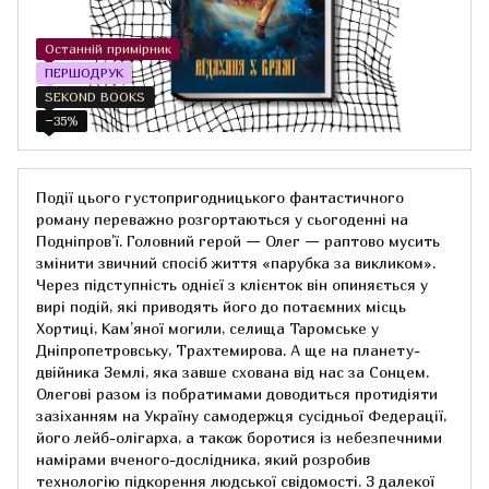
Останній примірник
ПЕРШОДРУК
SEKOND BOOKS
−35%
Події цього густопригодницького фантастичного
роману переважно розгортаються у сьогоденні на
Подніпров'ї. Головний герой — Олег — раптово мусить
змінити звичний спосіб життя «парубка за викликом».
Через підступність однієї з клієнток він опиняється у
вирі подій, які приводять його до потаємних місць
Хортиці, Кам’яної могили, селища Таромське у
Дніпропетровську, Трахтемирова. А ще на планету-
двійника Землі, яка завше схована від нас за Сонцем.
Олегові разом із побратимами доводиться протидіяти
зазіханням на Україну самодержця сусідньої Федерації,
його лейб-олігарха, а також боротися із небезпечними
намірами вченого-дослідника, який розробив
технологію підкорення людської свідомості. З далекої