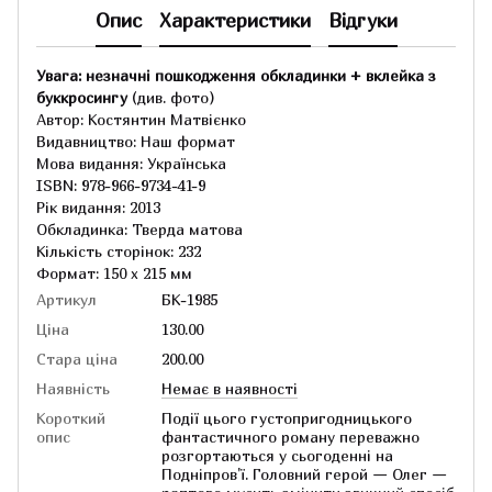
Опис
Характеристики
Відгуки
Увага: незначні пошкодження обкладинки + вклейка з
буккросингу
(див. фото)
Автор: Костянтин Матвієнко
Видавництво: Наш формат
Мова видання: Українська
ISBN: 978-966-9734-41-9
Рік видання: 2013
Обкладинка: Тверда матова
Кількість сторінок: 232
Формат: 150 х 215 мм
Артикул
БК-1985
Ціна
130.00
Стара ціна
200.00
Наявність
Немає в наявності
Короткий
Події цього густопригодницького
опис
фантастичного роману переважно
розгортаються у сьогоденні на
Подніпров'ї. Головний герой — Олег —