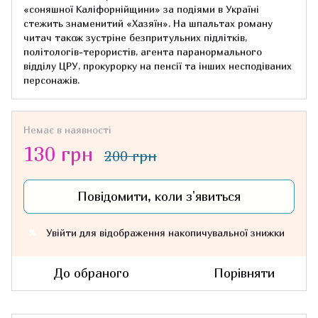
«соняшної Каліфорнійщини» за подіями в Україні
стежить знаменитий «Хазяїн». На шпальтах роману
читач також зустріне безпритульних підлітків,
політологів-терористів, агента паранормального
відділу ЦРУ, прокурорку на пенсії та інших несподіваних
персонажів.
Немає в наявності
130 грн
200 грн
Повідомити, коли з'явиться
Увійти
для відображення накопичувальної знижки
%
До обраного
Порівняти