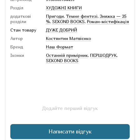
Розділ
ХУДОЖНІ КНИГИ
додаткові
Пригоди
,
Темне фентезі
,
Знижка — 35
розділи
%
,
SEKOND BOOKS
,
Роман-містифікація
Стан товару
ДУЖЕ ДОБРИЙ
Автор
Костянтин Матвієнко
Бренд
Наш Формат
Іконки
Останній примірник
,
ПЕРШОДРУК
,
SEKOND BOOKS
Додайте перший відгук
Написати відгук