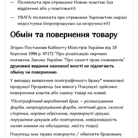
Післяплата при отриманні Новою поштою (на
відділенні або у поштоматі)
УВАГА: післяплата при отриманні Укрпоштою наразі
недоступна (перепрошуємо за незручності!)
Обмін та повернення товару
Згідно Постанови Кабінету Міністрів України від 19
березня 1994 р.
№172 "Про реалізацію окремих
положень Закону України "Про захист прав споживачів"
друковані видання належної якості не підлягають
обміну чи поверненню
.
У випадку виявлення поліграфічного браку* книжкової
продукції Продавець (на вимогу Покупця) здійснює
повернення коштів або заміну товар на новий.
*Поліграфічний виробничий брак – розмазування
фарби, непродрукування фарби, нечіткий друк, склеєні
сторінки, нерівне обрізання, перевернуті аркуші,
порушення аркушів або повторення, невідповідність
назви книжки на обкладинці,
змісту тощо).
Покупець має право повернути / обміняти браковану