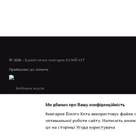
© 2026 -
Букіністична книгарня БІЛИЙ КІТ
Приймаємо до оплати
Мобільна версія
Ми дбаємо про Вашу конфіденційність
Книгарня Білого Кота використовує файли c
оптимальної роботи сайту.
Натисніть кнопк
Інтернет-магазин створений з Хорошоп
це на сторінці
Угода користувача