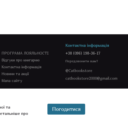
Контактна інформація
ПРОГРАМА ЛОЯЛЬНОСТІ
+38 (096) 198-36-17
Відгуки про книгарню
Передзвонити вам?
Контактна інформація
@Catbookstore
Новини та акції
catbookstore2000@gmail.com
Мапа сайту
Ми в соцмережах
ної та
Погодитися
етальніше про