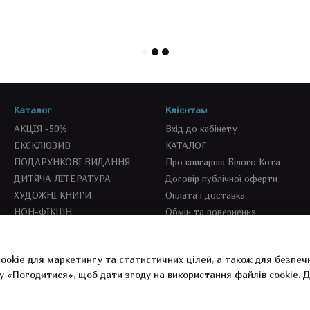
Каталог
Клієнтам
АКЦІЯ -50%
Вхід до кабінету
ЕКСКЛЮЗИВ
КАТАЛОГ
ПОДАРУНКОВІ ВИДАННЯ
Про книгарню Білого Кота
ДИТЯЧА ЛІТЕРАТУРА
Договір публічної оферти
ХУДОЖНІ КНИГИ
Оплата і доставка
НОН-ФІКШН
Обмін та повернення
SEKOND BOOKS
СПЕЦПРОПОЗИЦІЇ
ookie для маркетингу та статистичних цілей, а також для безпеч
СУВЕНІРКА
у «Погодитися», щоб дати згоду на використання файлів cookie.
Д