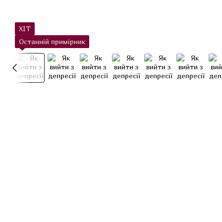
ХІТ
Останній примірник