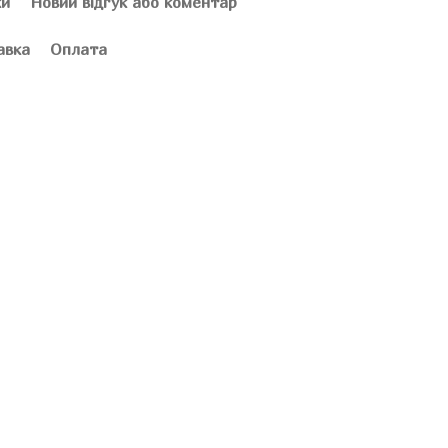
ки
Новий відгук або коментар
авка
Оплата