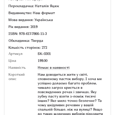
Перекладачка: Наталія Яцюк
Видавництво: Наш формат
Мова видання: Українська
Рік видання: 2019
ISBN: 978-617-7866-11-3
Обкладинка: Тверда
Кількість сторінок: 272
Артикул
БК-0301
Ціна
199.00
Наявність
Немає в наявності
Короткий
Нам доводиться жити у світі,
опис
сповненому пасток вибору. І хоча ми
успішно долаємо багато проблем,
чимало загроз криється в
повсякденних речах і звичках. Яку
зубну пасту взяти з-поміж тисячі
інших? Яке мило точно безпечне? Та
чому шкідливих речовин у вашій
спальній більше, ніж на вулиці? Якщо
до таких щоденних виборів підходити