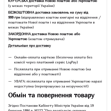
КУР'ЄРСЬКА доставка Новою поштою або Укрпоштою
(у межах території України)
БЕЗКОШТОВНА доставка замовлень на суму
від
999 грн
(відправляємо коштом книгарні на відділення /
поштомати Нової пошти і на відділення Укрпошти в
межах України)
ЗАКОРДОННА доставка Новою поштою або
Укрпоштою
(коштом отримувача)
Детальніше про доставку
Онлайн-оплата карткою (безпечна оплата без
комісії через платіжний сервіс LiqPay)
Післяплата при отриманні Новою поштою (на
відділенні або у поштоматі)
УВАГА: післяплата при отриманні Укрпоштою наразі
недоступна (перепрошуємо за незручності!)
Обмін та повернення товару
Згідно Постанови Кабінету Міністрів України від 19
березня 1994 р.
№172 "Про реалізацію окремих