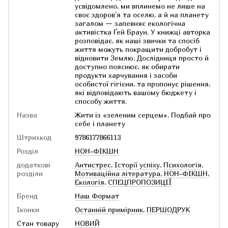
усвідомлено, ми вплинемо не лише на
своє здоров’я та оселю, а й на планету
загалом — запевняє екологічна
активістка Ґей Браун. У книжці авторка
розповідає, як наші звички та спосіб
життя можуть покращити добробут і
відновити Землю. Дослідниця просто й
доступно пояснює, як обирати
продукти харчування і засоби
особистої гігієни, та пропонує рішення,
які відповідають вашому бюджету і
способу життя.
Назва
Жити із «зеленим серцем». Подбай про
себе і планету
Штрихкод
9786177866113
Розділ
НОН-ФІКШН
додаткові
Антистрес
,
Історії успіху
,
Психологія
,
розділи
Мотиваційна література
,
НОН-ФІКШН
,
Екологія
,
СПЕЦПРОПОЗИЦІЇ
Бренд
Наш Формат
Іконки
Останній примірник
,
ПЕРШОДРУК
Стан товару
НОВИЙ