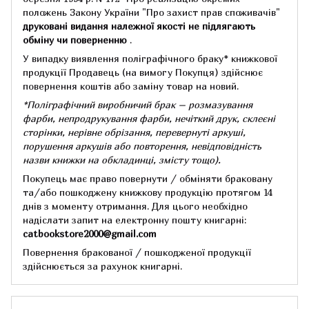
положень Закону України "Про захист прав споживачів"
друковані видання належної якості не підлягають
обміну чи поверненню
.
У випадку виявлення поліграфічного браку* книжкової
продукції Продавець (на вимогу Покупця) здійснює
повернення коштів або заміну товар на новий.
*Поліграфічний виробничий брак – розмазування
фарби, непродрукування фарби, нечіткий друк, склеєні
сторінки, нерівне обрізання, перевернуті аркуші,
порушення аркушів або повторення, невідповідність
назви книжки на обкладинці,
змісту тощо).
Покупець має право повернути / обміняти браковану
та/або пошкоджену книжкову продукцію протягом 14
днів з моменту отримання.
Для цього необхідно
надіслати запит на електронну пошту книгарні:
catbookstore2000@gmail.com
Повернення бракованої / пошкодженої продукції
здійснюється за рахунок книгарні.