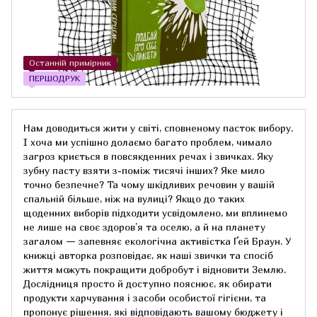
Останній примірник
ПЕРШОДРУК
Нам доводиться жити у світі, сповненому пасток вибору.
І хоча ми успішно долаємо багато проблем, чимало
загроз криється в повсякденних речах і звичках. Яку
зубну пасту взяти з-поміж тисячі інших? Яке мило
точно безпечне? Та чому шкідливих речовин у вашій
спальній більше, ніж на вулиці? Якщо до таких
щоденних виборів підходити усвідомлено, ми вплинемо
не лише на своє здоров’я та оселю, а й на планету
загалом — запевняє екологічна активістка Ґей Браун. У
книжці авторка розповідає, як наші звички та спосіб
життя можуть покращити добробут і відновити Землю.
Дослідниця просто й доступно пояснює, як обирати
продукти харчування і засоби особистої гігієни, та
пропонує рішення, які відповідають вашому бюджету і