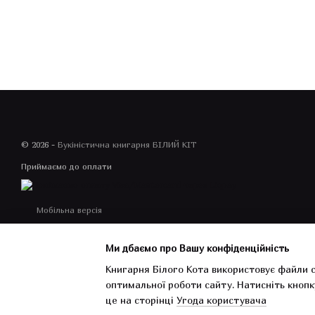
© 2026 -
Букіністична книгарня БІЛИЙ КІТ
Приймаємо до оплати
Мобільна версія
Ми дбаємо про Вашу конфіденційність
Книгарня Білого Кота використовує файли c
оптимальної роботи сайту.
Натисніть кнопк
Інтернет-магазин створений з Хорошоп
це на сторінці
Угода користувача