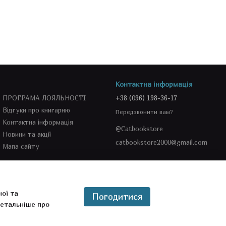
Контактна інформація
ПРОГРАМА ЛОЯЛЬНОСТІ
+38 (096) 198-36-17
Відгуки про книгарню
Передзвонити вам?
Контактна інформація
@Catbookstore
Новини та акції
catbookstore2000@gmail.com
Мапа сайту
Ми в соцмережах
ної та
Погодитися
етальніше про