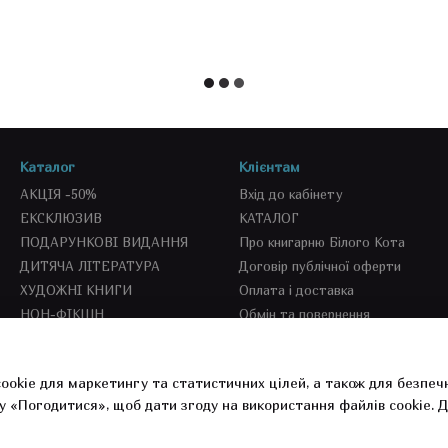
Каталог
Клієнтам
АКЦІЯ -50%
Вхід до кабінету
ЕКСКЛЮЗИВ
КАТАЛОГ
ПОДАРУНКОВІ ВИДАННЯ
Про книгарню Білого Кота
ДИТЯЧА ЛІТЕРАТУРА
Договір публічної оферти
ХУДОЖНІ КНИГИ
Оплата і доставка
НОН-ФІКШН
Обмін та повернення
SEKOND BOOKS
СПЕЦПРОПОЗИЦІЇ
ookie для маркетингу та статистичних цілей, а також для безпеч
СУВЕНІРКА
у «Погодитися», щоб дати згоду на використання файлів cookie.
Д