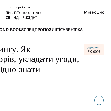
Графік роботи:
Мій кошик
ПН - ПТ:
10:00–18:00
СБ - НД:
ВИХІДНІ
OND BOOKS
СПЕЦПРОПОЗИЦІЇ
СУВЕНІРКА
нгу. Як
Артикул
БК-0096
рів, укладати угоди,
хідно знати