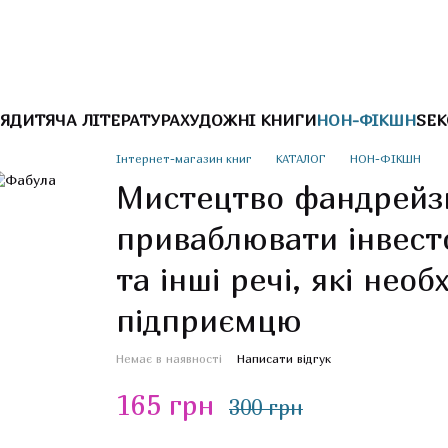
Я
ДИТЯЧА ЛІТЕРАТУРА
ХУДОЖНІ КНИГИ
НОН-ФІКШН
SEK
Інтернет-магазин книг
КАТАЛОГ
НОН-ФІКШН
Мистецтво фандрейзи
приваблювати інвесто
та інші речі, які необ
підприємцю
Немає в наявності
Написати відгук
165 грн
300 грн