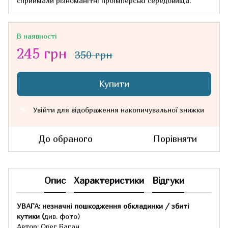
сприймали різноманітні проімперські середовища.
В наявності
245 грн
350 грн
Купити
Увійти
для відображення накопичувальної знижки
%
До обраного
Порівняти
Опис
Характеристики
Відгуки
УВАГА: незначні пошкодження обкладинки / збиті
кутики (
див. фото)
Автор: Олег Баган