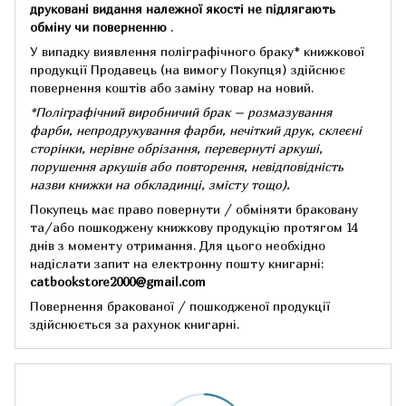
друковані видання належної якості не підлягають
обміну чи поверненню
.
У випадку виявлення поліграфічного браку* книжкової
продукції Продавець (на вимогу Покупця) здійснює
повернення коштів або заміну товар на новий.
*Поліграфічний виробничий брак – розмазування
фарби, непродрукування фарби, нечіткий друк, склеєні
сторінки, нерівне обрізання, перевернуті аркуші,
порушення аркушів або повторення, невідповідність
назви книжки на обкладинці,
змісту тощо).
Покупець має право повернути / обміняти браковану
та/або пошкоджену книжкову продукцію протягом 14
днів з моменту отримання.
Для цього необхідно
надіслати запит на електронну пошту книгарні:
catbookstore2000@gmail.com
Повернення бракованої / пошкодженої продукції
здійснюється за рахунок книгарні.