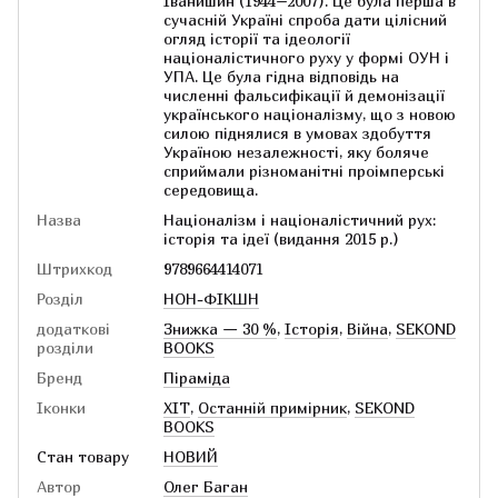
Іванишин (1944–2007). Це була перша в
сучасній Україні спроба дати цілісний
огляд історії та ідеології
націоналістичного руху у формі ОУН і
УПА. Це була гідна відповідь на
численні фальсифікації й демонізації
українського націоналізму, що з новою
силою піднялися в умовах здобуття
Україною незалежності, яку боляче
сприймали різноманітні проімперські
середовища.
Назва
Націоналізм і націоналістичний рух:
історія та ідеї (видання 2015 р.)
Штрихкод
9789664414071
Розділ
НОН-ФІКШН
додаткові
Знижка — 30 %
,
Історія
,
Війна
,
SEKOND
розділи
BOOKS
Бренд
Піраміда
Іконки
ХІТ
,
Останній примірник
,
SEKOND
BOOKS
Стан товару
НОВИЙ
Автор
Олег Баган