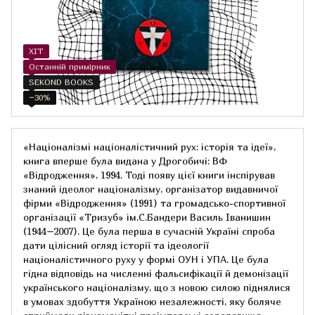
ХІТ
Останній примірник
SEKOND BOOKS
−30%
«Націоналізмі націоналістичний рух: історія та ідеї»,
книга вперше була видана у Дрогобичі: ВФ
«Відродження», 1994. Тоді появу цієї книги інспірував
знаний ідеолог націоналізму, організатор видавничої
фірми «Відродження» (1991) та громадсько-спортивної
організації «Тризуб» ім.С.Бандери Василь Іванишин
(1944–2007). Це була перша в сучасній Україні спроба
дати цілісний огляд історії та ідеології
націоналістичного руху у формі ОУН і УПА. Це була
гідна відповідь на численні фальсифікації й демонізації
українського націоналізму, що з новою силою піднялися
в умовах здобуття Україною незалежності, яку боляче