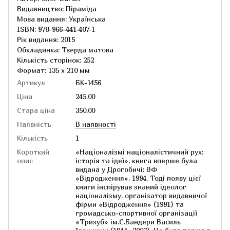
Видавництво: Піраміда
Мова видання: Українська
ISBN: 978-966-441-407-1
Рік видання: 2015
Обкладинка: Тверда матова
Кількість сторінок: 252
Формат: 135 x 210 мм
Артикул
БК-1456
Ціна
245.00
Стара ціна
350.00
Наявність
В наявності
Кількість
1
Короткий
«Націоналізмі націоналістичний рух:
опис
історія та ідеї», книга вперше була
видана у Дрогобичі: ВФ
«Відродження», 1994. Тоді появу цієї
книги інспірував знаний ідеолог
націоналізму, організатор видавничої
фірми «Відродження» (1991) та
громадсько-спортивної організації
«Тризуб» ім.С.Бандери Василь