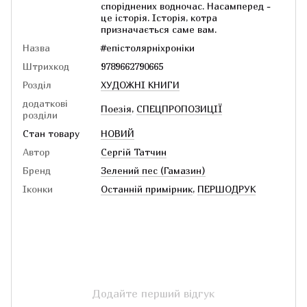
споріднених водночас. Насамперед -
це історія. Історія, котра
призначається саме вам.
Назва
#епістолярніхроніки
Штрихкод
9789662790665
Розділ
ХУДОЖНІ КНИГИ
додаткові
Поезія
,
СПЕЦПРОПОЗИЦІЇ
розділи
Стан товару
НОВИЙ
Автор
Сергій Татчин
Бренд
Зелений пес (Гамазин)
Іконки
Останній примірник
,
ПЕРШОДРУК
Додайте перший відгук