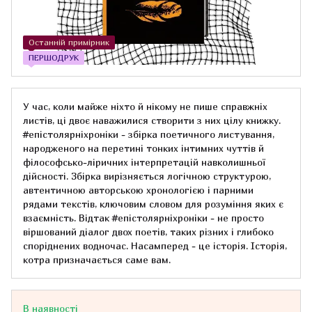
Останній примірник
ПЕРШОДРУК
У час, коли майже ніхто й нікому не пише справжніх
листів, ці двоє наважилися створити з них цілу книжку.
#епістолярніхроніки - збірка поетичного листування,
народженого на перетині тонких інтимних чуттів й
філософсько-ліричних інтерпретацій навколишньої
дійсності. Збірка вирізняється логічною структурою,
автентичною авторською хронологією і парними
рядами текстів, ключовим словом для розуміння яких є
взаємність. Відтак #епістолярніхроніки - не просто
віршований діалог двох поетів, таких різних і глибоко
споріднених водночас. Насамперед - це історія. Історія,
котра призначається саме вам.
В наявності