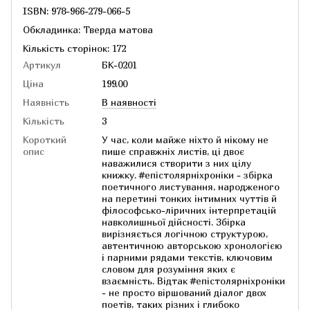
ISBN: 978-966-279-066-5
Обкладинка: Тверда матова
Кількість сторінок: 172
Артикул
БК-0201
Ціна
199.00
Наявність
В наявності
Кількість
3
Короткий
У час, коли майже ніхто й нікому не
опис
пише справжніх листів, ці двоє
наважилися створити з них цілу
книжку. #епістолярніхроніки - збірка
поетичного листування, народженого
на перетині тонких інтимних чуттів й
філософсько-ліричних інтерпретацій
навколишньої дійсності. Збірка
вирізняється логічною структурою,
автентичною авторською хронологією
і парними рядами текстів, ключовим
словом для розуміння яких є
взаємність. Відтак #епістолярніхроніки
- не просто віршований діалог двох
поетів, таких різних і глибоко