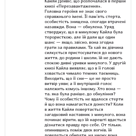
Кайли Дейвіс, що розпочалася в першій
книзі «Перезавантаження».
Головна героїня не знає свого
справжнього імені. Її пам’ять стерта,
особистість знищена, спогади втрачені
назавжди. Вона — обнулена. Уряд
стверджує, що в минулому Кайла була
терористкою, але їй дали ще один
шанс — якщо, звісно, вона згодна
грати за правилами. Та хай як дівчина
силкується пристосуватися до нового
життя, до родини і школи, їй не дають
спокою дивні уривки минулого. У другій
книзі Кайла виявляє, що в її голові
ховається чимало темних таємниць.
Виходить, що її сни— це не просто
витвір уяви; а її внутрішній голос
належить комусь іншому. Хто вона —
та, яка була раніше, до обнуління?
Чому її особистість не вдалося стерти
й що вона намагається донести? Коли
в життя Кайли повертається
загадковий наставник з минулого, вона
починає вірити, що їй нарешті вдасться
дізнатися правду про себе. От тільки,
опинившись поміж двох вогнів, їй
доведеться обирати, на чиєму вона