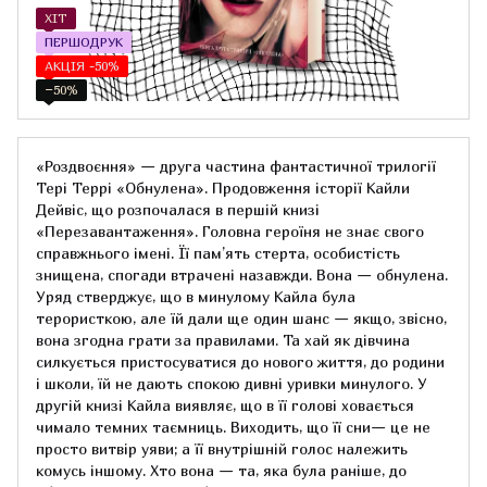
ХІТ
ПЕРШОДРУК
АКЦІЯ -50%
−50%
«Роздвоєння» — друга частина фантастичної трилогії
Тері Террі «Обнулена». Продовження історії Кайли
Дейвіс, що розпочалася в першій книзі
«Перезавантаження». Головна героїня не знає свого
справжнього імені. Її пам’ять стерта, особистість
знищена, спогади втрачені назавжди. Вона — обнулена.
Уряд стверджує, що в минулому Кайла була
терористкою, але їй дали ще один шанс — якщо, звісно,
вона згодна грати за правилами. Та хай як дівчина
силкується пристосуватися до нового життя, до родини
і школи, їй не дають спокою дивні уривки минулого. У
другій книзі Кайла виявляє, що в її голові ховається
чимало темних таємниць. Виходить, що її сни— це не
просто витвір уяви; а її внутрішній голос належить
комусь іншому. Хто вона — та, яка була раніше, до