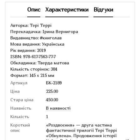
Опис
Характеристики
Відгуки
Авторка: Тері Террі
Перекладачка: Ірина Вернигора
Видавництво: #книголав
Мова видання: Українська
Рік видання: 2019
ISBN: 978-617-7563-77-7
Обкладинка: Тверда матова
Кількість сторінок: 384
Формат: 145 х 215 мм
Артикул
БК-2189
Ціна
225.00
Стара ціна
450.00
Наявність
В наявності
Кількість
1
Короткий
«Роздвоєння» — друга частина
опис
фантастичної трилогії Тері Террі
«Обнулена». Продовження історії