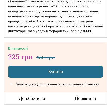
обнуління? Чому її особистість не вдалося стерти й що
вона намагається донести? Коли в життя Кайли
повертається загадковий наставник з минулого, вона
починає вірити, що їй нарешті вдасться дізнатися
правду про себе. От тільки, опинившись поміж двох
вогнів, їй доведеться обирати, на чиєму вона боці у війні
диктаторського уряду й терористичного підпілля.
В наявності
225 грн
450 грн
Купити
Увійти
для відображення накопичувальної знижки
%
До обраного
Порівняти