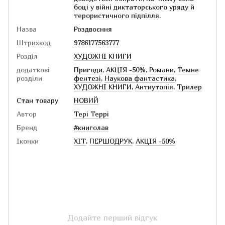
боці у війні диктаторського уряду й
терористичного підпілля.
Назва
Роздвоєння
Штрихкод
9786177563777
Розділ
ХУДОЖНІ КНИГИ
додаткові
Пригоди
,
АКЦІЯ -50%
,
Романи
,
Темне
розділи
фентезі
,
Наукова фантастика
,
ХУДОЖНІ КНИГИ
,
Антиутопія
,
Трилер
Стан товару
НОВИЙ
Автор
Тері Террі
Бренд
#книголав
Іконки
ХІТ
,
ПЕРШОДРУК
,
АКЦІЯ -50%
Додайте перший відгук