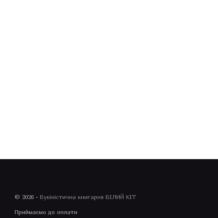
© 2026 -
Букіністична книгарня БІЛИЙ КІТ
Приймаємо до оплати