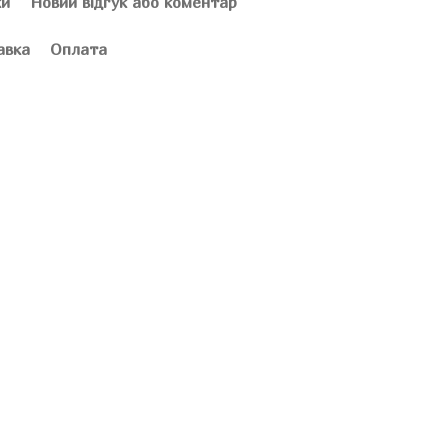
ки
Новий відгук або коментар
авка
Оплата