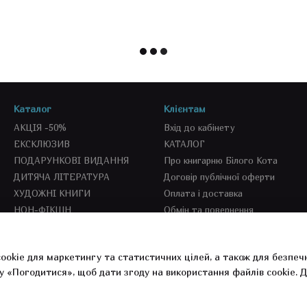
Каталог
Клієнтам
АКЦІЯ -50%
Вхід до кабінету
ЕКСКЛЮЗИВ
КАТАЛОГ
ПОДАРУНКОВІ ВИДАННЯ
Про книгарню Білого Кота
ДИТЯЧА ЛІТЕРАТУРА
Договір публічної оферти
ХУДОЖНІ КНИГИ
Оплата і доставка
НОН-ФІКШН
Обмін та повернення
SEKOND BOOKS
СПЕЦПРОПОЗИЦІЇ
ookie для маркетингу та статистичних цілей, а також для безпеч
СУВЕНІРКА
у «Погодитися», щоб дати згоду на використання файлів cookie.
Д