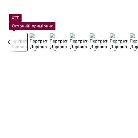
ХІТ
Останній примірник