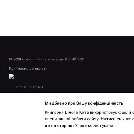
© 2026 -
Букіністична книгарня БІЛИЙ КІТ
Приймаємо до оплати
Мобільна версія
Ми дбаємо про Вашу конфіденційність
Книгарня Білого Кота використовує файли c
оптимальної роботи сайту.
Натисніть кнопк
Інтернет-магазин створений з Хорошоп
це на сторінці
Угода користувача