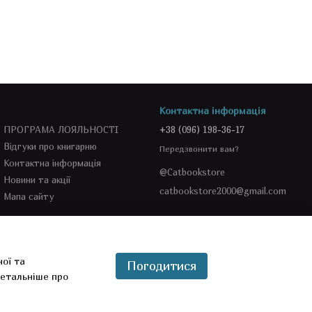
Контактна інформація
ПРОГРАМА ЛОЯЛЬНОСТІ
+38 (096) 198-36-17
Відгуки про книгарню
Передзвонити вам?
Контактна інформація
@Catbookstore
Новини та акції
catbookstore2000@gmail.com
Мапа сайту
Ми в соцмережах
ної та
Погодитися
етальніше про