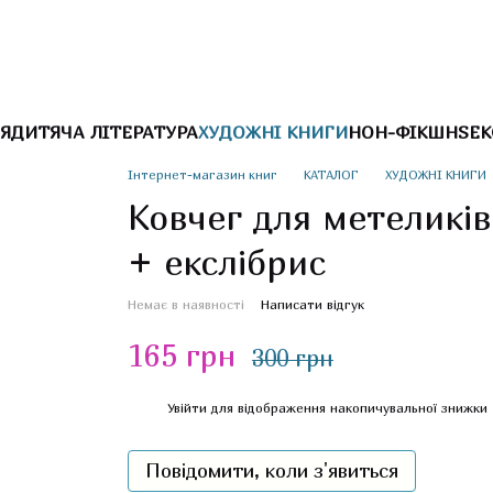
Я
ДИТЯЧА ЛІТЕРАТУРА
ХУДОЖНІ КНИГИ
НОН-ФІКШН
SEK
Інтернет-магазин книг
КАТАЛОГ
ХУДОЖНІ КНИГИ
Ковчег для метеликів
+ екслібрис
Немає в наявності
Написати відгук
165 грн
300 грн
%
Увійти
для відображення накопичувальної знижки
Повідомити, коли з'явиться