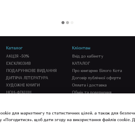
Каталог
Клієнтам
АКЦІЯ -50%
Вхід до кабінету
ЕКСКЛЮЗИВ
КАТАЛОГ
ПОДАРУНКОВІ ВИДАННЯ
Про книгарню Білого Кота
ДИТЯЧА ЛІТЕРАТУРА
Договір публічної оферти
ХУДОЖНІ КНИГИ
Оплата і доставка
НОН-ФІКШН
Обмін та повернення
SEKOND BOOKS
СПЕЦПРОПОЗИЦІЇ
ookie для маркетингу та статистичних цілей, а також для безпеч
СУВЕНІРКА
у «Погодитися», щоб дати згоду на використання файлів cookie.
Д