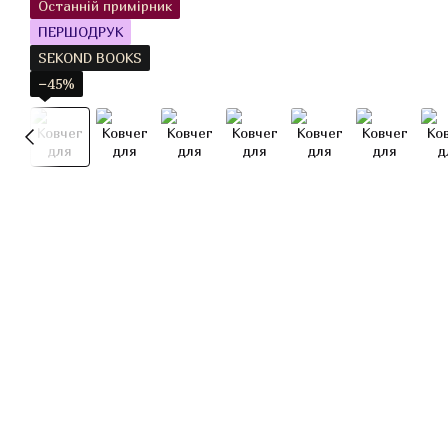
Останній примірник
ПЕРШОДРУК
SEKOND BOOKS
−45%