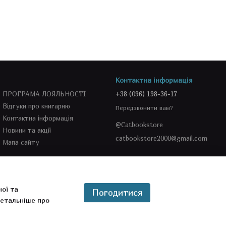
Контактна інформація
ПРОГРАМА ЛОЯЛЬНОСТІ
+38 (096) 198-36-17
Відгуки про книгарню
Передзвонити вам?
Контактна інформація
@Catbookstore
Новини та акції
catbookstore2000@gmail.com
Мапа сайту
Ми в соцмережах
ної та
Погодитися
етальніше про