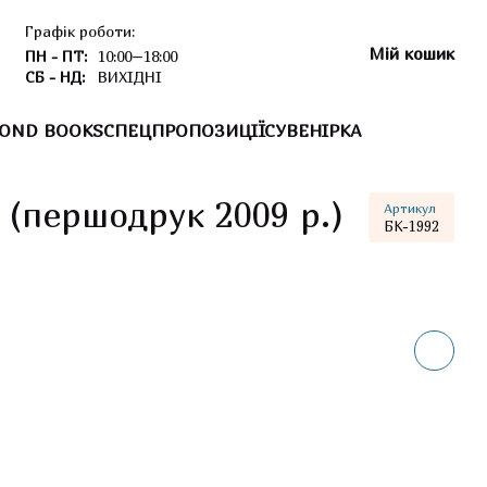
Графік роботи:
Мій кошик
ПН - ПТ:
10:00–18:00
СБ - НД:
ВИХІДНІ
OND BOOKS
СПЕЦПРОПОЗИЦІЇ
СУВЕНІРКА
 (першодрук 2009 р.)
Артикул
БК-1992