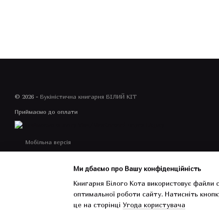
© 2026 -
Букіністична книгарня БІЛИЙ КІТ
Приймаємо до оплати
Мобільна версія
Ми дбаємо про Вашу конфіденційність
Книгарня Білого Кота використовує файли c
оптимальної роботи сайту.
Натисніть кнопк
Інтернет-магазин створений з Хорошоп
це на сторінці
Угода користувача