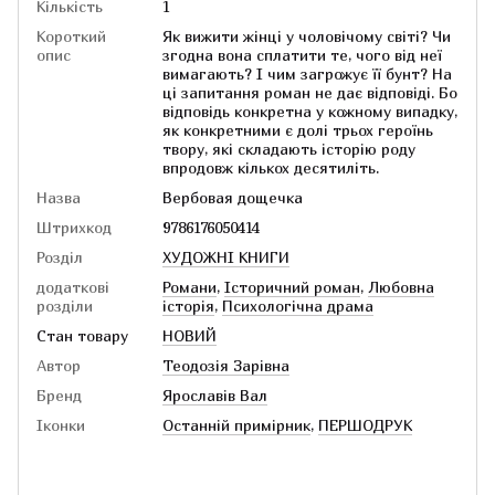
Кількість
1
Короткий
Як вижити жінці у чоловічому світі? Чи
опис
згодна вона сплатити те, чого від неї
вимагають? І чим загрожує її бунт? На
ці запитання роман не дає відповіді. Бо
відповідь конкретна у кожному випадку,
як конкретними є долі трьох героїнь
твору, які складають історію роду
впродовж кількох десятиліть.
Назва
Вербовая дощечка
Штрихкод
9786176050414
Розділ
ХУДОЖНІ КНИГИ
додаткові
Романи
,
Історичний роман
,
Любовна
розділи
історія
,
Психологічна драма
Стан товару
НОВИЙ
Автор
Теодозія Зарівна
Бренд
Ярославів Вал
Іконки
Останній примірник
,
ПЕРШОДРУК