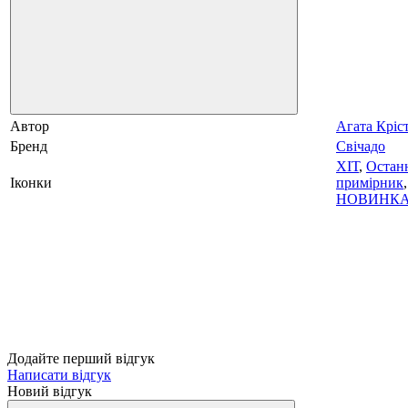
Автор
Агата Кріст
Бренд
Свічадо
ХІТ
,
Остан
Іконки
примірник
,
НОВИНК
Додайте перший відгук
Написати відгук
Новий відгук