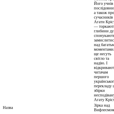
Його учнів
послідовни
а також пр
сучасників
Агати Кріс
— торкают
глибини ду
спонукают
замислитис
над багать
моментами
ще несуть
світло та
надію. І
відкривают
читачам
першого
українсько
перекладу ц
збірки
несподіван
Агату Кріст
Зірка над
Назва
Вифлеємо