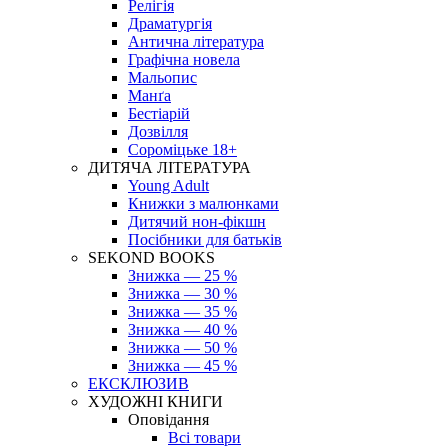
Релігія
Драматургія
Антична література
Графічна новела
Мальопис
Манґа
Бестіарій
Дозвілля
Сороміцьке 18+
ДИТЯЧА ЛІТЕРАТУРА
Young Adult
Книжки з малюнками
Дитячий нон-фікшн
Посібники для батьків
SEKOND BOOKS
Знижка — 25 %
Знижка — 30 %
Знижка — 35 %
Знижка — 40 %
Знижка — 50 %
Знижка — 45 %
ЕКСКЛЮЗИВ
ХУДОЖНІ КНИГИ
Оповідання
Всі товари