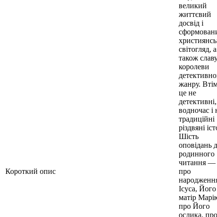
великий
життєвий
досвід і
сформован
християнс
світогляд, а
також слав
королеви
детективно
жанру. Втім
це не
детективні,
водночас і 
традиційні
різдвяні іст
Шість
оповідань 
родинного
читання —
Короткий опис
про
народженн
Ісуса, Його
матір Марі
про Його
ослика, пр