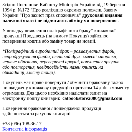
Згідно Постанови Кабінету Міністрів України від 19 березня
1994 р.
№172 "Про реалізацію окремих положень Закону
України "Про захист прав споживачів"
друковані видання
належної якості не підлягають обміну чи поверненню
.
У випадку виявлення поліграфічного браку* книжкової
продукції Продавець (на вимогу Покупця) здійснює
повернення коштів або заміну товар на новий.
*Поліграфічний виробничий брак – розмазування фарби,
непродрукування фарби, нечіткий друк, склеєні сторінки,
нерівне обрізання, перевернуті аркуші, порушення аркушів
або повторення, невідповідність назви книжки на
обкладинці,
змісту тощо).
Покупець має право повернути / обміняти браковану та/або
пошкоджену книжкову продукцію протягом 14 днів з моменту
отримання.
Для цього необхідно надіслати запит на
електронну пошту книгарні:
catbookstore2000@gmail.com
Повернення бракованої / пошкодженої продукції
здійснюється за рахунок книгарні.
+38 (096) 198-36-17
Контактна інформація