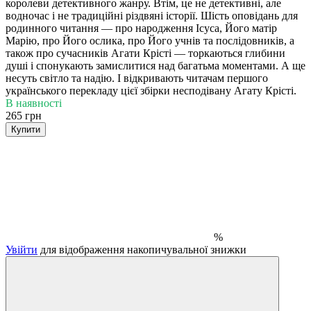
королеви детективного жанру. Втім, це не детективні, але
водночас і не традиційні різдвяні історії. Шість оповідань для
родинного читання — про народження Ісуса, Його матір
Марію, про Його ослика, про Його учнів та послідовників, а
також про сучасників Агати Крісті — торкаються глибини
душі і спонукають замислитися над багатьма моментами. А ще
несуть світло та надію. І відкривають читачам першого
українського перекладу цієї збірки несподівану Агату Крісті.
В наявності
265 грн
Купити
%
Увійти
для відображення накопичувальної знижки