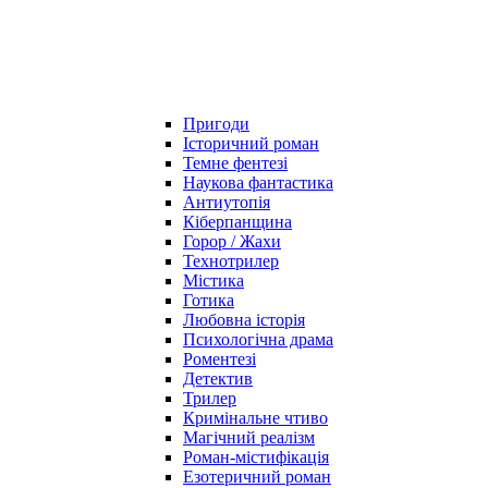
Пригоди
Історичний роман
Темне фентезі
Наукова фантастика
Антиутопія
Кіберпанщина
Горор / Жахи
Технотрилер
Містика
Готика
Любовна історія
Психологічна драма
Роментезі
Детектив
Трилер
Кримінальне чтиво
Магічний реалізм
Роман-містифікація
Езотеричний роман