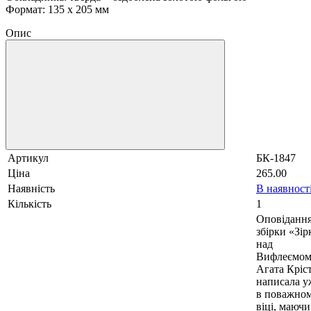
Формат: 135 x 205 мм
Опис
Артикул
БК-1847
Ціна
265.00
Наявність
В наявност
Кількість
1
Оповідання
збірки «Зір
над
Вифлеємо
Агата Кріст
написала у
в поважно
віці, маючи