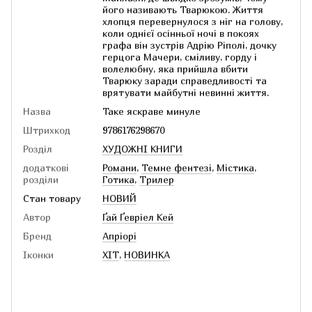
його називають Тварюкою. Життя
хлопця перевернулося з ніг на голову,
коли однієї осінньої ночі в покоях
графа він зустрів Адрію Ріполі, дочку
герцога Мачери, сміливу, горду і
волелюбну, яка прийшла вбити
Тварюку заради справедливості та
врятувати майбутні невинні життя.
Назва
Таке яскраве минуле
Штрихкод
9786176298670
Розділ
ХУДОЖНІ КНИГИ
додаткові
Романи
,
Темне фентезі
,
Містика
,
розділи
Готика
,
Трилер
Стан товару
НОВИЙ
Автор
Ґай Ґевріел Кей
Бренд
Апріорі
Іконки
ХІТ
,
НОВИНКА