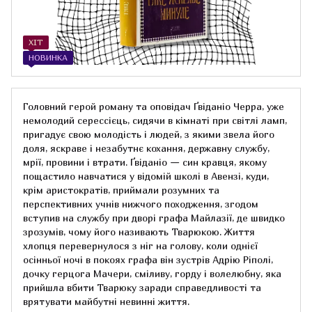
ХІТ
НОВИНКА
Головний герой роману та оповідач Ґвіданіо Черра, уже
немолодий серессієць, сидячи в кімнаті при світлі ламп,
пригадує свою молодість і людей, з якими звела його
доля, яскраве і незабутнє кохання, державну службу,
мрії, провини і втрати. Ґвіданіо — син кравця, якому
пощастило навчатися у відомій школі в Авензі, куди,
крім аристократів, приймали розумних та
перспективних учнів нижчого походження, згодом
вступив на службу при дворі графа Майлазії, де швидко
зрозумів, чому його називають Тварюкою. Життя
хлопця перевернулося з ніг на голову, коли однієї
осінньої ночі в покоях графа він зустрів Адрію Ріполі,
дочку герцога Мачери, сміливу, горду і волелюбну, яка
прийшла вбити Тварюку заради справедливості та
врятувати майбутні невинні життя.