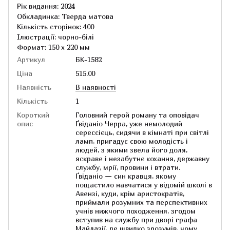
Рік видання: 2024
Обкладинка: Тверда матова
Кількість сторінок: 400
Ілюстрації: чорно-білі
Формат: 150 х 220 мм
Артикул
БК-1582
Ціна
515.00
Наявність
В наявності
Кількість
1
Короткий
Головний герой роману та оповідач
опис
Ґвіданіо Черра, уже немолодий
серессієць, сидячи в кімнаті при світлі
ламп, пригадує свою молодість і
людей, з якими звела його доля,
яскраве і незабутнє кохання, державну
службу, мрії, провини і втрати.
Ґвіданіо — син кравця, якому
пощастило навчатися у відомій школі в
Авензі, куди, крім аристократів,
приймали розумних та перспективних
учнів нижчого походження, згодом
вступив на службу при дворі графа
Майлазії, де швидко зрозумів, чому