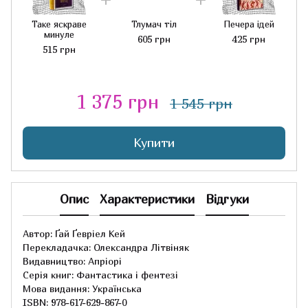
Таке яскраве
Тлумач тіл
Печера ідей
минуле
605 грн
425 грн
515 грн
1 375 грн
1 545 грн
Купити
Опис
Характеристики
Відгуки
Автор: Ґай Ґевріел Кей
Перекладачка: Олександра Літвіняк
Видавництво: Апріорі
Серія книг: Фантастика і фентезі
Мова видання: Українська
ISBN: 978-617-629-867-0