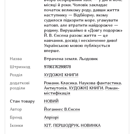
місяці й роки. Чоловік закладає
початок великому роду, давши життя
наступнику — Відбйорну, якому
судилося підкорити море, угамувати
натовп, але втратити найдорожче —
родину. Вирушаймо в «Довгу подорож»
Й. В. Єнсена разом: життя — це
навчання, досвід і нескінченне диво!
Українською мовою публікується
вперше.
Назва
Втрачена земля. Льодовик
Штрихкод
9786176298878
Розділ
ХУДОЖНІ КНИГИ
додаткові
Романи
,
Класика
,
Наукова фантастика
,
розділи
Антиутопія
,
ХУДОЖНІ КНИГИ
,
Роман-
містифікація
Стан товару
НОВИЙ
Автор
Йоганнес В.Єнсен
Бренд
Апріорі
Іконки
ХІТ
,
ПЕРШОДРУК
,
НОВИНКА