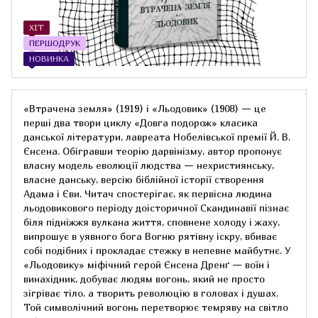
ХІТ
ПЕРШОДРУК
НОВИНКА
«Втрачена земля» (1919) і «Льодовик» (1908) — це
перші два твори циклу «Довга подорож» класика
данської літератури, лавреата Нобелівської премії Й. В.
Єнсена. Обігравши теорію дарвінізму, автор пропонує
власну модель еволюції людства — нехристиянську,
власне данську, версію біблійної історії створення
Адама і Єви. Читач спостерігає, як первісна людина
льодовикового періоду доісторичної Скандинавії пізнає
біля підніжжя вулкана життя, сповнене холоду і жаху,
випрошує в уявного бога Вогню рятівну іскру, вбиває
собі подібних і прокладає стежку в непевне майбутнє. У
«Льодовику» міфічний герой Єнсена Дренґ — воїн і
винахідник, добуває людям вогонь, який не просто
зігріває тіло, а творить революцію в головах і душах.
Той символічний вогонь перетворює темряву на світло