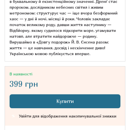
в буквальному й екзистенційному значенні. Дренґ стає
пророком, дослідником небесних світил і живим
метрономом: структурує час — іще вчора безформний
хаос — у дні й ночі, місяці й роки. Чоловік закладає
початок великому роду, давши життя наступнику —
Відбйорну, якому судилося підкорити море, угамувати
натовп, але втратити найдорожче — родину.
Вирушаймо в «Довгу подорож» Й. В. Єнсена разом:
життя — це навчання, досвід і нескінченне диво!
Українською мовою публікується вперше.
В наявності
399 грн
Купити
Увійти
для відображення накопичувальної знижки
%