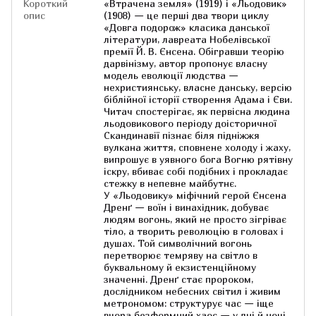
Короткий
«Втрачена земля» (1919) і «Льодовик»
опис
(1908) — це перші два твори циклу
«Довга подорож» класика данської
літератури, лавреата Нобелівської
премії Й. В. Єнсена. Обігравши теорію
дарвінізму, автор пропонує власну
модель еволюції людства —
нехристиянську, власне данську, версію
біблійної історії створення Адама і Єви.
Читач спостерігає, як первісна людина
льодовикового періоду доісторичної
Скандинавії пізнає біля підніжжя
вулкана життя, сповнене холоду і жаху,
випрошує в уявного бога Вогню рятівну
іскру, вбиває собі подібних і прокладає
стежку в непевне майбутнє.
У «Льодовику» міфічний герой Єнсена
Дренґ — воїн і винахідник, добуває
людям вогонь, який не просто зігріває
тіло, а творить революцію в головах і
душах. Той символічний вогонь
перетворює темряву на світло в
буквальному й екзистенційному
значенні. Дренґ стає пророком,
дослідником небесних світил і живим
метрономом: структурує час — іще
вчора безформний хаос — у дні й ночі,