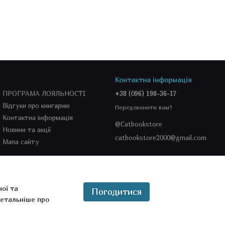
Контактна інформація
ПРОГРАМА ЛОЯЛЬНОСТІ
+38 (096) 198-36-17
Відгуки про книгарню
Передзвонити вам?
Контактна інформація
@Catbookstore
Новини та акції
catbookstore2000@gmail.com
Мапа сайту
Ми в соцмережах
ної та
Погодитися
етальніше про