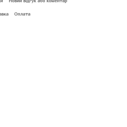
ки
Новий відгук або коментар
авка
Оплата