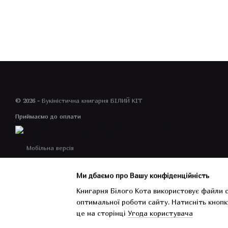
© 2026 -
Букіністична книгарня БІЛИЙ КІТ
Приймаємо до оплати
Мобільна версія
Ми дбаємо про Вашу конфіденційність
Книгарня Білого Кота використовує файли c
оптимальної роботи сайту.
Натисніть кнопк
Інтернет-магазин створений з Хорошоп
це на сторінці
Угода користувача