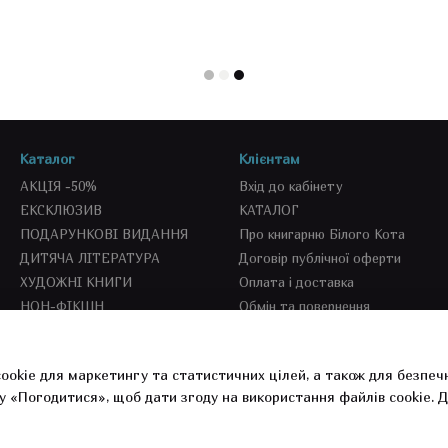
Каталог
Клієнтам
АКЦІЯ -50%
Вхід до кабінету
ЕКСКЛЮЗИВ
КАТАЛОГ
ПОДАРУНКОВІ ВИДАННЯ
Про книгарню Білого Кота
ДИТЯЧА ЛІТЕРАТУРА
Договір публічної оферти
ХУДОЖНІ КНИГИ
Оплата і доставка
НОН-ФІКШН
Обмін та повернення
SEKOND BOOKS
СПЕЦПРОПОЗИЦІЇ
ookie для маркетингу та статистичних цілей, а також для безпеч
СУВЕНІРКА
у «Погодитися», щоб дати згоду на використання файлів cookie.
Д