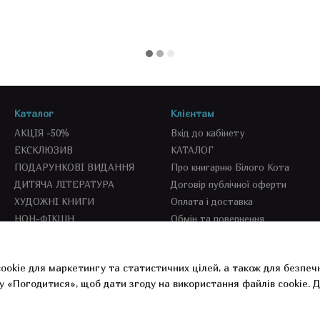
Каталог
Клієнтам
АКЦІЯ -50%
Вхід до кабінету
ЕКСКЛЮЗИВ
КАТАЛОГ
ПОДАРУНКОВІ ВИДАННЯ
Про книгарню Білого Кота
ДИТЯЧА ЛІТЕРАТУРА
Договір публічної оферти
ХУДОЖНІ КНИГИ
Оплата і доставка
НОН-ФІКШН
Обмін та повернення
SEKOND BOOKS
СПЕЦПРОПОЗИЦІЇ
ookie для маркетингу та статистичних цілей, а також для безпеч
СУВЕНІРКА
у «Погодитися», щоб дати згоду на використання файлів cookie.
Д