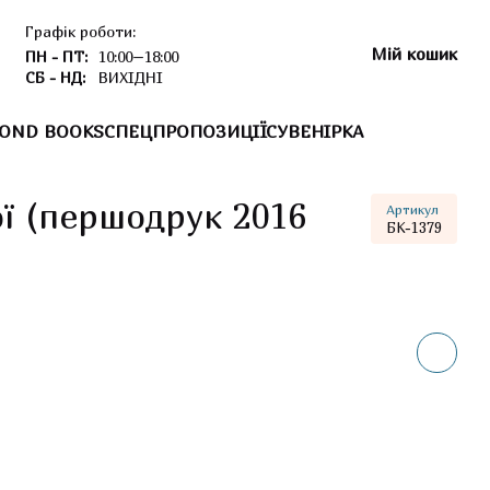
Графік роботи:
Мій кошик
ПН - ПТ:
10:00–18:00
СБ - НД:
ВИХІДНІ
OND BOOKS
СПЕЦПРОПОЗИЦІЇ
СУВЕНІРКА
ї (першодрук 2016
Артикул
БК-1379