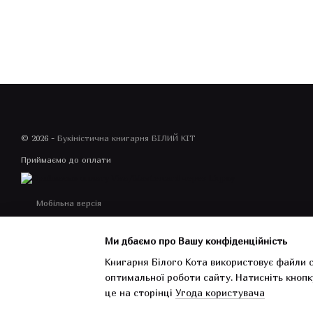
© 2026 -
Букіністична книгарня БІЛИЙ КІТ
Приймаємо до оплати
Мобільна версія
Ми дбаємо про Вашу конфіденційність
Книгарня Білого Кота використовує файли c
оптимальної роботи сайту.
Натисніть кнопк
Інтернет-магазин створений з Хорошоп
це на сторінці
Угода користувача