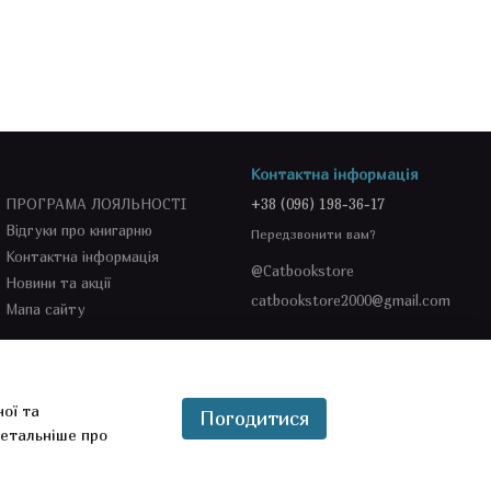
Контактна інформація
ПРОГРАМА ЛОЯЛЬНОСТІ
+38 (096) 198-36-17
Відгуки про книгарню
Передзвонити вам?
Контактна інформація
@Catbookstore
Новини та акції
catbookstore2000@gmail.com
Мапа сайту
Ми в соцмережах
ної та
Погодитися
етальніше про