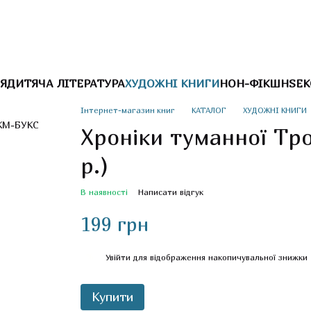
Я
ДИТЯЧА ЛІТЕРАТУРА
ХУДОЖНІ КНИГИ
НОН-ФІКШН
SEK
Інтернет-магазин книг
КАТАЛОГ
ХУДОЖНІ КНИГИ
Хроніки туманної Тро
р.)
В наявності
Написати відгук
199 грн
%
Увійти
для відображення накопичувальної знижки
Купити