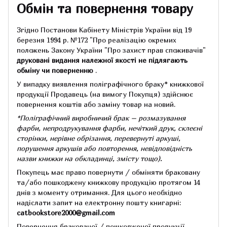
Обмін та повернення товару
Згідно Постанови Кабінету Міністрів України від 19
березня 1994 р.
№172 "Про реалізацію окремих
положень Закону України "Про захист прав споживачів"
друковані видання належної якості не підлягають
обміну чи поверненню
.
У випадку виявлення поліграфічного браку* книжкової
продукції Продавець (на вимогу Покупця) здійснює
повернення коштів або заміну товар на новий.
*Поліграфічний виробничий брак – розмазування
фарби, непродрукування фарби, нечіткий друк, склеєні
сторінки, нерівне обрізання, перевернуті аркуші,
порушення аркушів або повторення, невідповідність
назви книжки на обкладинці,
змісту тощо).
Покупець має право повернути / обміняти браковану
та/або пошкоджену книжкову продукцію протягом 14
днів з моменту отримання.
Для цього необхідно
надіслати запит на електронну пошту книгарні:
catbookstore2000@gmail.com
Повернення бракованої / пошкодженої продукції