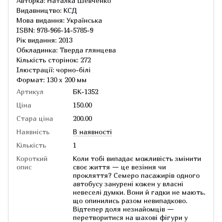
Авторка: Наталка Шевченко
Видавництво: КСД
Мова видання: Українська
ISBN: 978-966-14-5785-9
Рік видання: 2013
Обкладинка: Тверда глянцева
Кількість сторінок: 272
Ілюстрації: чорно-білі
Формат: 130 x 200 мм
Артикул
БК-1352
Ціна
150.00
Стара ціна
200.00
Наявність
В наявності
Кількість
1
Короткий
Коли тобі випадає можливість змінити
опис
своє життя — це везіння чи
прокляття? Семеро пасажирів одного
автобусу занурені кожен у власні
невеселі думки. Вони й гадки не мають,
що опинились разом невипадково.
Відтепер доля незнайомців —
перетворитися на шахові фігури у