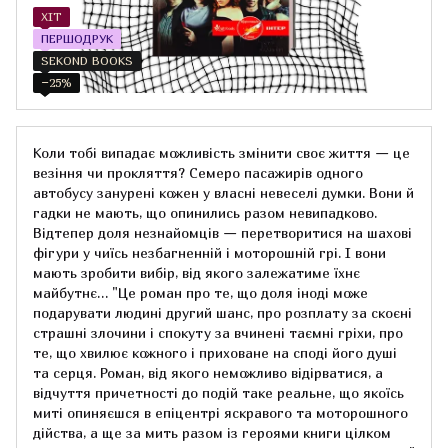
ХІТ
ПЕРШОДРУК
SEKOND BOOKS
−25%
Коли тобі випадає можливість змінити своє життя — це
везіння чи прокляття? Семеро пасажирів одного
автобусу занурені кожен у власні невеселі думки. Вони й
гадки не мають, що опинились разом невипадково.
Відтепер доля незнайомців — перетворитися на шахові
фігури у чиїсь незбагненній і моторошній грі. І вони
мають зробити вибір, від якого залежатиме їхнє
майбутнє… "Це роман про те, що доля іноді може
подарувати людині другий шанс, про розплату за скоєні
страшні злочини і спокуту за вчинені таємні гріхи, про
те, що хвилює кожного і приховане на споді його душі
та серця. Роман, від якого неможливо відірватися, а
відчуття причетності до подій таке реальне, що якоїсь
миті опиняєшся в епіцентрі яскравого та моторошного
дійства, а ще за мить разом із героями книги цілком