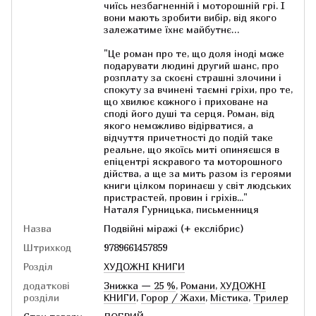
чиїсь незбагненній і моторошній грі. І
вони мають зробити вибір, від якого
залежатиме їхнє майбутнє…
"Це роман про те, що доля іноді може
подарувати людині другий шанс, про
розплату за скоєні страшні злочини і
спокуту за вчинені таємні гріхи, про те,
що хвилює кожного і приховане на
споді його душі та серця. Роман, від
якого неможливо відірватися, а
відчуття причетності до подій таке
реальне, що якоїсь миті опиняєшся в
епіцентрі яскравого та моторошного
дійства, а ще за мить разом із героями
книги цілком поринаєш у світ людських
пристрастей, провин і гріхів..."
Наталя Гурницька, письменниця
Назва
Подвійні міражі (+ екслібрис)
Штрихкод
9789661457859
Розділ
ХУДОЖНІ КНИГИ
додаткові
Знижка — 25 %
,
Романи
,
ХУДОЖНІ
розділи
КНИГИ
,
Горор / Жахи
,
Містика
,
Трилер