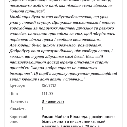
несамовито амбітна пані, яка пізніше стала відома, як
"Олійна принцеса".
Комбінація була такою вибухонебезпечною, що уряд
упав у повний ступор. Щоправда високоповажні вороги,
ворохобніші за подружжя лайливої дружини та ревного
чоловіка, наглядали принаймні за тим, щоб зберігалась
порівняно вільна преса і свобода висловлювань.
Але юренці були, цілком зрозуміло, розчаровані.
Добробуту вони прагнули більше, ніж свободи слова, і
казали, що в уряді зібралися самі бевзі. Весь свій
напівреволюційний досвід юренці описували старим
прислів'ям "жодна добра справа не лишається
безкарною". Ці події в зародку придушили революційний
запал юренців і вони впали у сплячку..."
Артикул
БК-1273
Ціна
111.00
Наявність
В наявності
Кількість
1
Короткий
Роман Майкла Вілларда, досвідченого
опис
бізнесмена та письменника, який
мешкає у Києві майже 20 років,