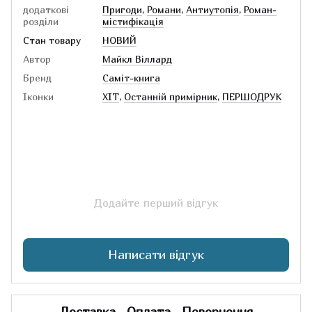
додаткові
Пригоди
,
Романи
,
Антиутопія
,
Роман-
розділи
містифікація
Стан товару
НОВИЙ
Автор
Майкл Віллард
Бренд
Саміт-книга
Іконки
ХІТ
,
Останній примірник
,
ПЕРШОДРУК
Додайте перший відгук
Написати відгук
Доставка
Оплата
Повернення