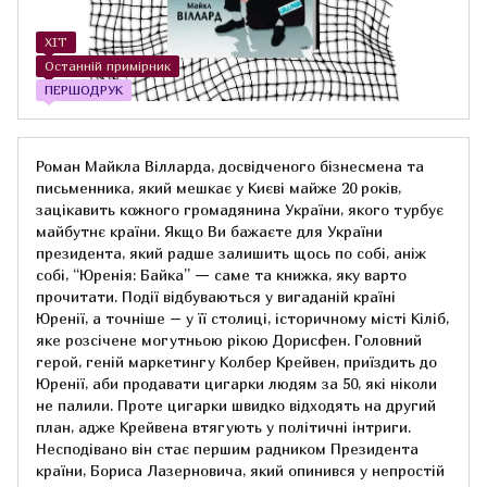
ХІТ
Останній примірник
ПЕРШОДРУК
Роман Майкла Вілларда, досвідченого бізнесмена та
письменника, який мешкає у Києві майже 20 років,
зацікавить кожного громадянина України, якого турбує
майбутнє країни. Якщо Ви бажаєте для України
президента, який радше залишить щось по собі, аніж
собі, “Юренія: Байка” — саме та книжка, яку варто
прочитати. Події відбуваються у вигаданій країні
Юренії, а точніше – у її столиці, історичному місті Кіліб,
яке розсічене могутньою рікою Дорисфен. Головний
герой, геній маркетингу Колбер Крейвен, приїздить до
Юренії, аби продавати цигарки людям за 50, які ніколи
не палили. Проте цигарки швидко відходять на другий
план, адже Крейвена втягують у політичні інтриги.
Несподівано він стає першим радником Президента
країни, Бориса Лазерновича, який опинився у непростій