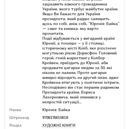
зацікавить кожного громадянина
України, якого турбує майбутнє країни.
Якщо Ви бажаєте для України
президента, який радше залишить
щось по собі, аніж собі, “Юренія: Байка”
— саме та книжка, яку варто
прочитати.
Події відбуваються у вигаданій країні
Юренії, а точніше – у її столиці,
історичному місті Кіліб, яке розсічене
могутньою рікою Дорисфен. Головний
герой, геній маркетингу Колбер
Крейвен, приїздить до Юренії, аби
продавати цигарки людям за 50, які
ніколи не палили. Проте цигарки
швидко відходять на другий план, адже
Крейвена втягують у політичні інтриги.
Несподівано він стає першим радником
Президента країни, Бориса
Лазерновича, який опинився у
непростій ситуації...
Назва
Юренія: Байка
Штрихкод
9786176610618
Розділ
ХУДОЖНІ КНИГИ