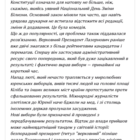
Конституції означало для натовпу не більше, ніж,
скажімо, якийсь уявний Національний День Зміни
Білизни. Основний закон міняли так часто, що навіть
урядова друкарня не встигала відстежити всі редакції,
зміни й додавання. Це була комедія.
Що ж до популярності, ця проблема також піддавалася
розв'язанню. Верховний Президент Лазернович раніше
вже двічі змагався з більш рейтинговим кандидатом і
перемагав. Спершу він застосував адміністративний
ресурс свого попередника, який був дуже зацікавлений в
результаті; і фактично вкрав вибори – принаймні на
короткий час.
Напад люті, який нечасто трапляється у миролюбних
юренських виборців, вивів тисячі людей на головні площі
Кіліба та інших великих міст країни протестувати проти
сфальшованих результатів. Міжнародні журналісти
злетілися до Юренії наче бджоли на мед, і зі столиць
іноземних держав пролунали засудження.
Нові вибори були призначені й проведені з
передбачуваним результатом. Відтак до влади прийшов
може найневдатніший тандем у світовій історії:
безпорадний президент (титул "верховний" пізніше
додав Лазернович) і гарненька жінка прем'єр-міністр,