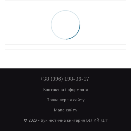
+38 (096) 198-36-17
Контактна інформація
Повна версія сайту
Мапа сайту
© 2026 -
Букіністична книгарня БІЛИЙ КІТ