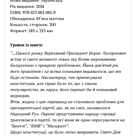
Мова видання: Українська
Рік видання: 2014
ISBN: 978-617-661-061-8
Обкладинка: М'яка матова
Кількість сторінок: 200
Формат: 145 x 215 мм
Уривок із книги:
"...Одного ранку Верховний Президент Борис Лазернович
встав зі свого великого ліжка під білим мереживним
балдахіном з прикрою проблемою. Йшов дев'ятий рік
його правління і за всіма ознаками видавалося, що він
буде останнім. Насамперед, так приписувала
конституція, але гірше було те, що з такою
популярністю, як зараз, його переміг би й плюшевий
ведмедик.
Втім, жодна з цих перешкод не становила проблеми для
президентської партії, що, як на сміх, називалася
Народний Рух. Окремі представники народу справді
траплялися в партії, та всі вони як один пересувалися на
"Бентлі", "БМВ" і "Мазераті".
Щодо конституції, це було легко виправити. Свято Дня