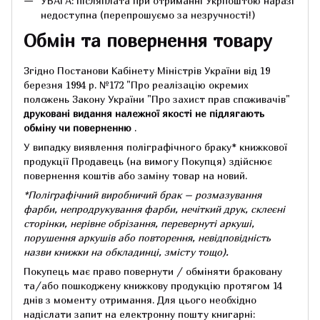
УВАГА: післяплата при отриманні Укрпоштою наразі
недоступна (перепрошуємо за незручності!)
Обмін та повернення товару
Згідно Постанови Кабінету Міністрів України від 19
березня 1994 р.
№172 "Про реалізацію окремих
положень Закону України "Про захист прав споживачів"
друковані видання належної якості не підлягають
обміну чи поверненню
.
У випадку виявлення поліграфічного браку* книжкової
продукції Продавець (на вимогу Покупця) здійснює
повернення коштів або заміну товар на новий.
*Поліграфічний виробничий брак – розмазування
фарби, непродрукування фарби, нечіткий друк, склеєні
сторінки, нерівне обрізання, перевернуті аркуші,
порушення аркушів або повторення, невідповідність
назви книжки на обкладинці,
змісту тощо).
Покупець має право повернути / обміняти браковану
та/або пошкоджену книжкову продукцію протягом 14
днів з моменту отримання.
Для цього необхідно
надіслати запит на електронну пошту книгарні: