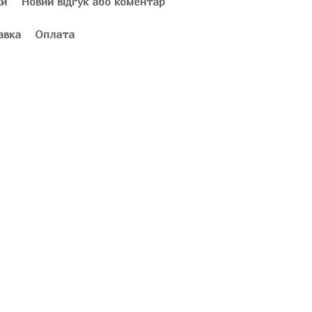
ки
Новий відгук або коментар
авка
Оплата