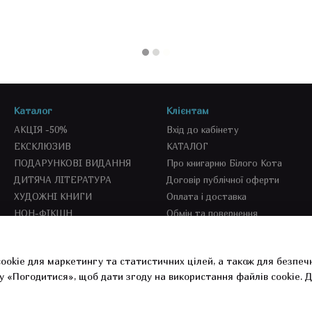
Каталог
Клієнтам
АКЦІЯ -50%
Вхід до кабінету
ЕКСКЛЮЗИВ
КАТАЛОГ
ПОДАРУНКОВІ ВИДАННЯ
Про книгарню Білого Кота
ДИТЯЧА ЛІТЕРАТУРА
Договір публічної оферти
ХУДОЖНІ КНИГИ
Оплата і доставка
НОН-ФІКШН
Обмін та повернення
SEKOND BOOKS
СПЕЦПРОПОЗИЦІЇ
ookie для маркетингу та статистичних цілей, а також для безпеч
СУВЕНІРКА
у «Погодитися», щоб дати згоду на використання файлів cookie.
Д