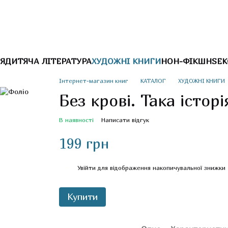
Я
ДИТЯЧА ЛІТЕРАТУРА
ХУДОЖНІ КНИГИ
НОН-ФІКШН
SEK
Інтернет-магазин книг
КАТАЛОГ
ХУДОЖНІ КНИГИ
Без кровi. Така iсторi
В наявності
Написати відгук
199 грн
%
Увійти
для відображення накопичувальної знижки
Купити