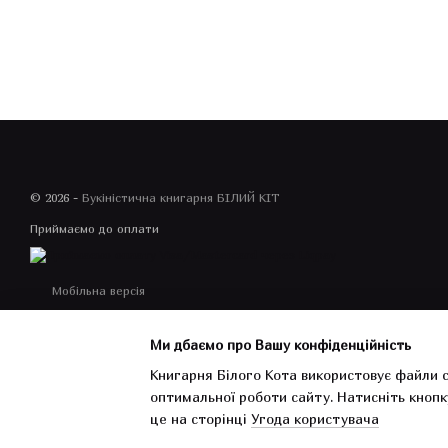
© 2026 -
Букіністична книгарня БІЛИЙ КІТ
Приймаємо до оплати
Мобільна версія
Ми дбаємо про Вашу конфіденційність
Книгарня Білого Кота використовує файли c
оптимальної роботи сайту.
Натисніть кнопк
Інтернет-магазин створений з Хорошоп
це на сторінці
Угода користувача