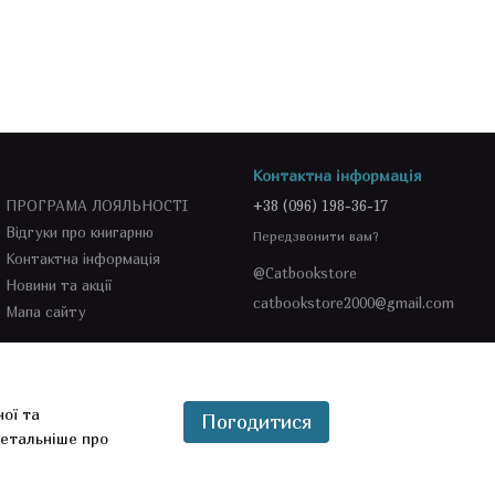
Контактна інформація
ПРОГРАМА ЛОЯЛЬНОСТІ
+38 (096) 198-36-17
Відгуки про книгарню
Передзвонити вам?
Контактна інформація
@Catbookstore
Новини та акції
catbookstore2000@gmail.com
Мапа сайту
Ми в соцмережах
ної та
Погодитися
етальніше про