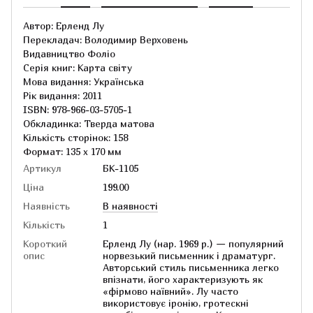
Автор: Ерленд Лу
Перекладач: Володимир Верховень
Видавництво Фоліо
Серія книг: Карта світу
Мова видання: Українська
Рік видання: 2011
ISBN: 978-966-03-5705-1
Обкладинка: Тверда матова
Кількість сторінок: 158
Формат: 135 х 170 мм
Артикул
БК-1105
Ціна
199.00
Наявність
В наявності
Кількість
1
Короткий
Ерленд Лу (нар. 1969 р.) — популярний
опис
норвезький письменник і драматург.
Авторський стиль письменника легко
впізнати, його характеризують як
«фірмово наївний». Лу часто
використовує іронію, гротескні