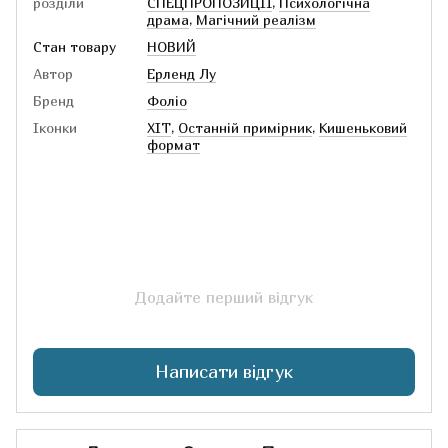
розділи
СПЕЦПРОПОЗИЦІЇ
,
Психологічна
драма
,
Магічний реалізм
Стан товару
НОВИЙ
Автор
Ерленд Лу
Бренд
Фоліо
Іконки
ХІТ
,
Останній примірник
,
Кишеньковий
формат
Додайте перший відгук
Написати відгук