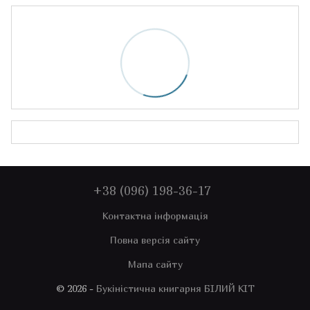
+38 (096) 198-36-17
Контактна інформація
Повна версія сайту
Мапа сайту
© 2026 -
Букіністична книгарня БІЛИЙ КІТ