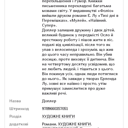
перебільшення і гумор. Книжки
письменника перекладені багатьма
мовами світу. У видавництві «Фоліо»
вийшли друком романи Е. Лу «Тихі дні в
Перемішках», «Мулей», «Наївний.
Супер».
Доплер залишив дружину і двох дітей,
великий будинок у передмісті Осло й
престижну роботу і пішов жити в ліс,
подалі від цивілізації, після того як
упав з велосипеда і зрозумів, що жив
до цього часу неправильно. Він убив
лосицю, проте виховує її дитинча. Він
на четвертому десятку усвідомив, що
не любить людей, і тішиться з цього.
Він покинув усіх, однак люди потяглися
до нього... Як завжди у творах Ерленда
Лу, зовні все наївно і просто, утім
примушує замислитися про дуже
важливі речі.
Назва
Доплер
Штрихкод
9789660357051
Розділ
ХУДОЖНІ КНИГИ
додаткові
Романи
,
ХУДОЖНІ КНИГИ
,