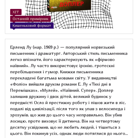
ХІТ
Останній примірник
Кишеньковий формат
Ерленд Лу (нар. 1969 р.) — популярний норвезький
письменник і драматург. Авторський стиль письменника
легко впізнати, його характеризують як «фірмово
наївний». Лу часто використовує іронію, гротескні
перебільшення і гумор. Книжки письменника
перекладені багатьма мовами світу. У видавництві
«Фоліо» вийшли друком романи Е. Лу «Тихі дні в
Перемішках», «Мулей», «Наївний. Супер». Доплер
залишив дружину і двох дітей, великий будинок у
передмісті Осло й престижну роботу і пішов жити в ліс,
подалі від цивілізації, після того як упав з велосипеда і
зрозумів, що жив до цього часу неправильно. Він убив
лосицю, проте виховує її дитинча. Він на четвертому
десятку усвідомив, що не любить людей, і тішиться з
цього. Він покинув усіх, однак люди потяглися до нього...