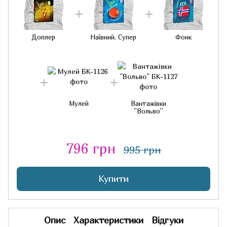
Доплер
Наївний. Супер
Фонк
Мулей
Вантажівки
''Вольво''
796 грн
995 грн
Купити
Опис
Характеристики
Відгуки