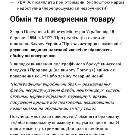
УВАГА: післяплата при отриманні Укрпоштою наразі
недоступна (перепрошуємо за незручності!)
Обмін та повернення товару
Згідно Постанови Кабінету Міністрів України від 19
березня 1994 р.
№172 "Про реалізацію окремих
положень Закону України "Про захист прав споживачів"
друковані видання належної якості не підлягають
обміну чи поверненню
.
У випадку виявлення поліграфічного браку* книжкової
продукції Продавець (на вимогу Покупця) здійснює
повернення коштів або заміну товар на новий.
*Поліграфічний виробничий брак – розмазування
фарби, непродрукування фарби, нечіткий друк, склеєні
сторінки, нерівне обрізання, перевернуті аркуші,
порушення аркушів або повторення, невідповідність
назви книжки на обкладинці,
змісту тощо).
Покупець має право повернути / обміняти браковану
та/або пошкоджену книжкову продукцію протягом 14
днів з моменту отримання.
Для цього необхідно
надіслати запит на електронну пошту книгарні: