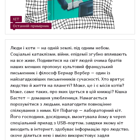
ХІТ
Останній примірник
Люди і коти – на одній землі, під одним небом.
Соціальні катаклізми, війни, епідемії згубно впливають
на все живе. Подивитися на світ людей очима братів
наших менших пропонує культовий французький
письменник і філософ Бернар Вербер – один із
найзагадковіших письменників сучасності. Хто врятує
людство й життя на планеті? Може, це і є місія котів?
Може, саме таких, про яких ідеться в цій книжці? Кішка
Бастет – домашня улюблениця. Намагається
порозумітися з людьми, налагодити повноцінне
спілкування з ними. Кіт Піфагор – лабораторний кіт.
Його господиня, дослідниця, вмонтувала йому в череп
спеціальний прилад з USB-портом, завдяки якому кіт
виходить в інтернет, здобуває інформацію про людство,
охоче ділиться нею і вміло використовує задля