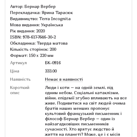
Автор: Бернар Вербер
Перекладачка: Ярина Тарасюк
Видавництво: Terra Incognita
Мова видання: Українська
Рік видання: 2020
ISBN: 978-617-7646-30-2
Обкладинка: Тверда матова
Кількість сторінок: 200
Формат: 150 х 220 мм
Артикул
БК-0916
Ціна
333.00
Наявність
Немає в наявності
Короткий
Люди і коти – на одній землі, під
опис
одним небом. Соціальні катаклізми,
війни, епідемії згубно впливають на все
живе. Подивитися на світ людей очима
братів наших менших пропонує
культовий французький письменник і
філософ Бернар Вербер – один із
найзагадковіших письменників
сучасності. Хто врятує людство й
життя на планеті? Може, це і є місія