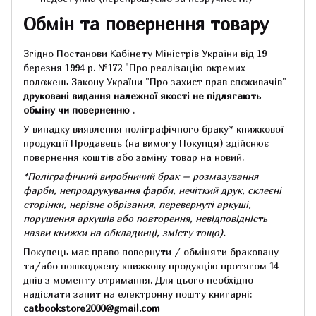
Обмін та повернення товару
Згідно Постанови Кабінету Міністрів України від 19
березня 1994 р.
№172 "Про реалізацію окремих
положень Закону України "Про захист прав споживачів"
друковані видання належної якості не підлягають
обміну чи поверненню
.
У випадку виявлення поліграфічного браку* книжкової
продукції Продавець (на вимогу Покупця) здійснює
повернення коштів або заміну товар на новий.
*Поліграфічний виробничий брак – розмазування
фарби, непродрукування фарби, нечіткий друк, склеєні
сторінки, нерівне обрізання, перевернуті аркуші,
порушення аркушів або повторення, невідповідність
назви книжки на обкладинці,
змісту тощо).
Покупець має право повернути / обміняти браковану
та/або пошкоджену книжкову продукцію протягом 14
днів з моменту отримання.
Для цього необхідно
надіслати запит на електронну пошту книгарні:
catbookstore2000@gmail.com