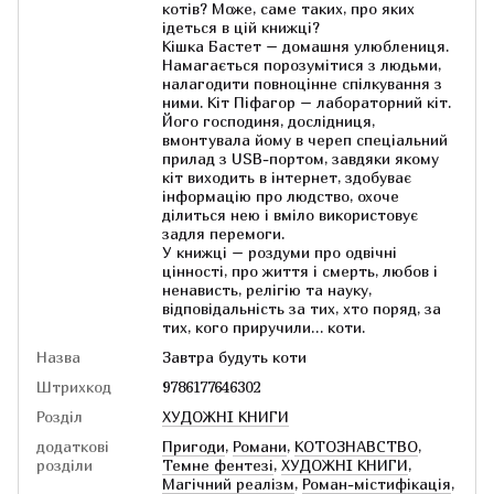
котів? Може, саме таких, про яких
ідеться в цій книжці?
Кішка Бастет – домашня улюблениця.
Намагається порозумітися з людьми,
налагодити повноцінне спілкування з
ними. Кіт Піфагор – лабораторний кіт.
Його господиня, дослідниця,
вмонтувала йому в череп спеціальний
прилад з USB-портом, завдяки якому
кіт виходить в інтернет, здобуває
інформацію про людство, охоче
ділиться нею і вміло використовує
задля перемоги.
У книжці – роздуми про одвічні
цінності, про життя і смерть, любов і
ненависть, релігію та науку,
відповідальність за тих, хто поряд, за
тих, кого приручили… коти.
Назва
Завтра будуть коти
Штрихкод
9786177646302
Розділ
ХУДОЖНІ КНИГИ
додаткові
Пригоди
,
Романи
,
КОТОЗНАВСТВО
,
розділи
Темне фентезі
,
ХУДОЖНІ КНИГИ
,
Магічний реалізм
,
Роман-містифікація
,