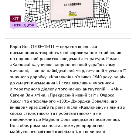
ХІТ
ПЕРШОДРУК
Карін Боє (1900–1941) – видатна шведська
письменниця, творчість якої справила помітний вплив
на подальший розвиток шведської літератури. Роман
«Каллокаїн», уперше запропонований українському
читачеві, – чи не найвідоміший твір, останній з усього її
значного доробку. «Каллокаїн» з’явився 1940 року, за рік
до смерті письменниці, і став важливим учасником
літературного діалогу тогочасних антиутопій – «Ми»
Євгена Зам’ятіна, «Прекрасний новий світ» Олдоса
Хакслі та епохального «1984» Джорджа Орвелла, що
вийшов через дев’ять років після «Каллокаїну» і який за
своєю стилістикою та проблематикою чи не
найближчий до Мagnum Оpus шведської письменниці.
Бо в обох романах постає похмуре пророцтво
майбутнього світової цивілізації, де величезні