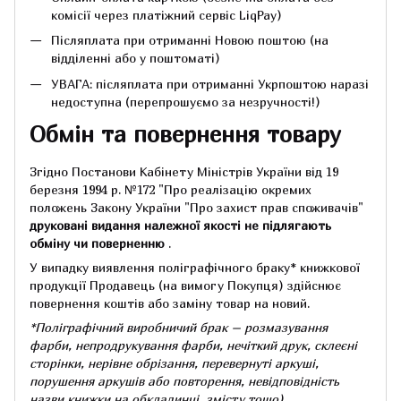
комісії через платіжний сервіс LiqPay)
Післяплата при отриманні Новою поштою (на
відділенні або у поштоматі)
УВАГА: післяплата при отриманні Укрпоштою наразі
недоступна (перепрошуємо за незручності!)
Обмін та повернення товару
Згідно Постанови Кабінету Міністрів України від 19
березня 1994 р.
№172 "Про реалізацію окремих
положень Закону України "Про захист прав споживачів"
друковані видання належної якості не підлягають
обміну чи поверненню
.
У випадку виявлення поліграфічного браку* книжкової
продукції Продавець (на вимогу Покупця) здійснює
повернення коштів або заміну товар на новий.
*Поліграфічний виробничий брак – розмазування
фарби, непродрукування фарби, нечіткий друк, склеєні
сторінки, нерівне обрізання, перевернуті аркуші,
порушення аркушів або повторення, невідповідність
назви книжки на обкладинці,
змісту тощо).