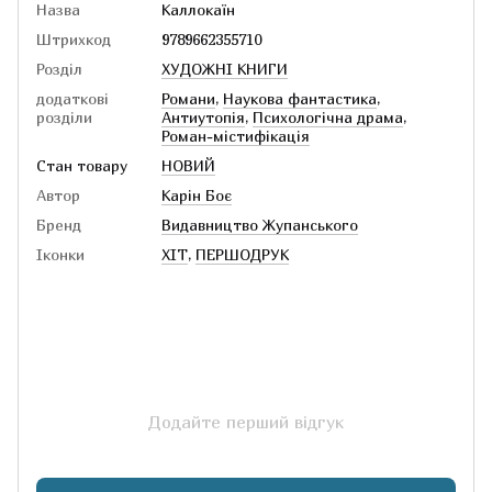
Назва
Каллокаїн
Штрихкод
9789662355710
Розділ
ХУДОЖНІ КНИГИ
додаткові
Романи
,
Наукова фантастика
,
розділи
Антиутопія
,
Психологічна драма
,
Роман-містифікація
Стан товару
НОВИЙ
Автор
Карін Боє
Бренд
Видавництво Жупанського
Іконки
ХІТ
,
ПЕРШОДРУК
Додайте перший відгук