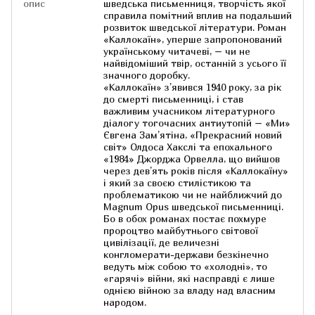
опис
шведська письменниця, творчість якої
справила помітний вплив на подальший
розвиток шведської літератури. Роман
«Каллокаїн», уперше запропонований
українському читачеві, – чи не
найвідоміший твір, останній з усього її
значного доробку.
«Каллокаїн» з’явився 1940 року, за рік
до смерті письменниці, і став
важливим учасником літературного
діалогу тогочасних антиутопій – «Ми»
Євгена Зам’ятіна, «Прекрасний новий
світ» Олдоса Хакслі та епохального
«1984» Джорджа Орвелла, що вийшов
через дев’ять років після «Каллокаїну»
і який за своєю стилістикою та
проблематикою чи не найближчий до
Мagnum Оpus шведської письменниці.
Бо в обох романах постає похмуре
пророцтво майбутнього світової
цивілізації, де величезні
конгломерати-держави безкінечно
ведуть між собою то «холодні», то
«гарячі» війни, які насправді є лише
однією війною за владу над власним
народом.