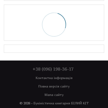
+38 (096) 198-36-17
Контактна інформація
Повна версія сайту
Мапа сайту
© 2026 -
Букіністична книгарня БІЛИЙ КІТ