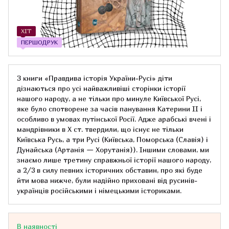
ХІТ
ПЕРШОДРУК
З книги «Правдива історія України-Русі» діти
дізнаються про усі найважливіші сторінки історії
нашого народу, а не тільки про минуле Київської Русі,
яке було спотворене за часів панування Катерини ІІ і
особливо в умовах путінської Росії. Адже арабські вчені і
мандрівники в Х ст. твердили, що існує не тільки
Київська Русь, а три Русі (Київська, Поморська (Славія) і
Дунайська (Артанія — Хорутанія)). Іншими словами, ми
знаємо лише третину справжньої історії нашого народу,
а 2/3 в силу певних історичних обставин, про які буде
йти мова нижче, були надійно приховані від русинів-
українців російськими і німецькими істориками.
В наявності