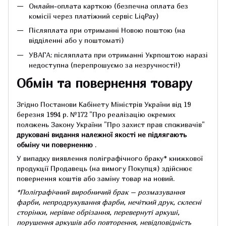
Онлайн-оплата карткою (безпечна оплата без
комісії через платіжний сервіс LiqPay)
Післяплата при отриманні Новою поштою (на
відділенні або у поштоматі)
УВАГА: післяплата при отриманні Укрпоштою наразі
недоступна (перепрошуємо за незручності!)
Обмін та повернення товару
Згідно Постанови Кабінету Міністрів України від 19
березня 1994 р.
№172 "Про реалізацію окремих
положень Закону України "Про захист прав споживачів"
друковані видання належної якості не підлягають
обміну чи поверненню
.
У випадку виявлення поліграфічного браку* книжкової
продукції Продавець (на вимогу Покупця) здійснює
повернення коштів або заміну товар на новий.
*Поліграфічний виробничий брак – розмазування
фарби, непродрукування фарби, нечіткий друк, склеєні
сторінки, нерівне обрізання, перевернуті аркуші,
порушення аркушів або повторення, невідповідність