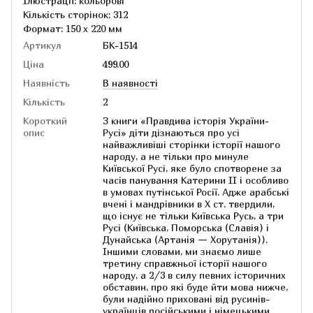
Ілюстрації: кольорові
Кількість сторінок: 312
Формат: 150 х 220 мм
Артикул
БК-1514
Ціна
499.00
Наявність
В наявності
Кількість
2
Короткий
З книги «Правдива історія України-
опис
Русі» діти дізнаються про усі
найважливіші сторінки історії нашого
народу, а не тільки про минуле
Київської Русі, яке було спотворене за
часів панування Катерини ІІ і особливо
в умовах путінської Росії. Адже арабські
вчені і мандрівники в Х ст. твердили,
що існує не тільки Київська Русь, а три
Русі (Київська, Поморська (Славія) і
Дунайська (Артанія — Хорутанія)).
Іншими словами, ми знаємо лише
третину справжньої історії нашого
народу, а 2/3 в силу певних історичних
обставин, про які буде йти мова нижче,
були надійно приховані від русинів-
українців російськими і німецькими