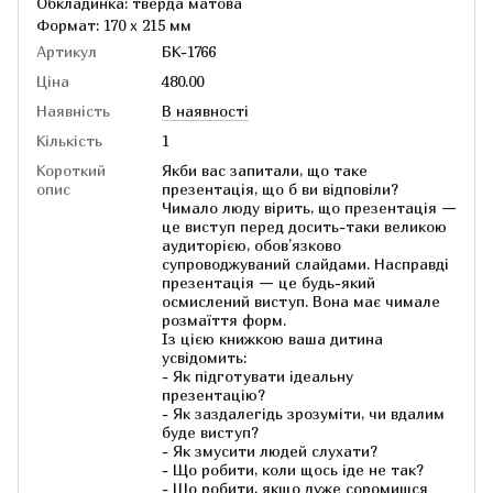
Обкладинка: тверда матова
Формат: 170 x 215 мм
Артикул
БК-1766
Ціна
480.00
Наявність
В наявності
Кількість
1
Короткий
Якби вас запитали, що таке
опис
презентація, що б ви відповіли?
Чимало люду вірить, що презентація —
це виступ перед досить-таки великою
аудиторією, обов’язково
супроводжуваний слайдами. Насправді
презентація — це будь-який
осмислений виступ. Вона має чимале
розмаїття форм.
Із цією книжкою ваша дитина
усвідомить:
- Як підготувати ідеальну
презентацію?
- Як заздалегідь зрозуміти, чи вдалим
буде виступ?
- Як змусити людей слухати?
- Що робити, коли щось іде не так?
- Що робити, якщо дуже соромишся