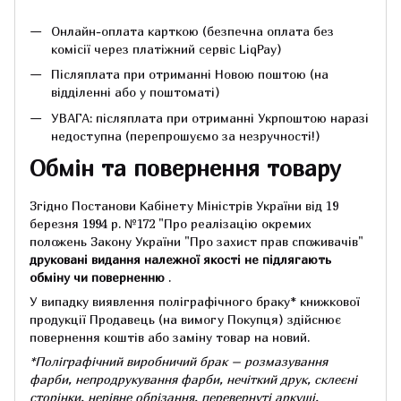
Онлайн-оплата карткою (безпечна оплата без
комісії через платіжний сервіс LiqPay)
Післяплата при отриманні Новою поштою (на
відділенні або у поштоматі)
УВАГА: післяплата при отриманні Укрпоштою наразі
недоступна (перепрошуємо за незручності!)
Обмін та повернення товару
Згідно Постанови Кабінету Міністрів України від 19
березня 1994 р.
№172 "Про реалізацію окремих
положень Закону України "Про захист прав споживачів"
друковані видання належної якості не підлягають
обміну чи поверненню
.
У випадку виявлення поліграфічного браку* книжкової
продукції Продавець (на вимогу Покупця) здійснює
повернення коштів або заміну товар на новий.
*Поліграфічний виробничий брак – розмазування
фарби, непродрукування фарби, нечіткий друк, склеєні
сторінки, нерівне обрізання, перевернуті аркуші,