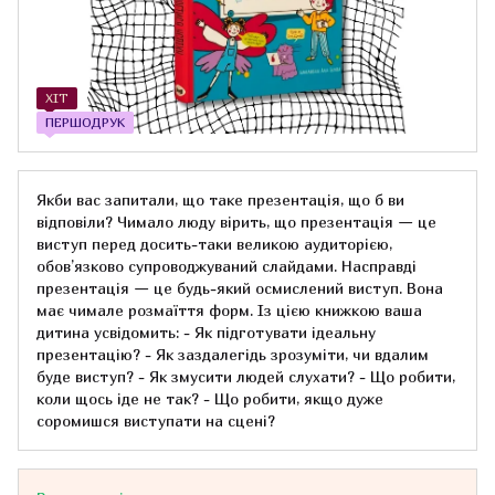
ХІТ
ПЕРШОДРУК
Якби вас запитали, що таке презентація, що б ви
відповіли? Чимало люду вірить, що презентація — це
виступ перед досить-таки великою аудиторією,
обов’язково супроводжуваний слайдами. Насправді
презентація — це будь-який осмислений виступ. Вона
має чимале розмаїття форм. Із цією книжкою ваша
дитина усвідомить: - Як підготувати ідеальну
презентацію? - Як заздалегідь зрозуміти, чи вдалим
буде виступ? - Як змусити людей слухати? - Що робити,
коли щось іде не так? - Що робити, якщо дуже
соромишся виступати на сцені?