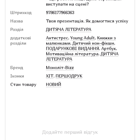
виступати на сцені?
Штрихкод
9786177966363
Назва
Твоя презентація. Як домогтися успіху
Розділ
ДИТЯЧА ЛІТЕРАТУРА
додаткові
Антистрес
,
Young Adult
,
Книжки з
розділи
малюнками
,
Дитячий нон-фікшн
,
ПОДАРУНКОВІ ВИДАННЯ
,
Артбук
,
Мотиваційна література
,
ДИТЯЧА
ЛІТЕРАТУРА
Бренд
Моноліт-Bizz
Іконки
ХІТ
,
ПЕРШОДРУК
Стан товару
НОВИЙ
Додайте перший відгук