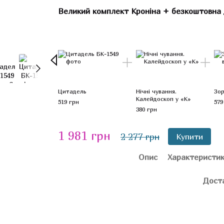
Великий комплект Кроніна + безкоштовна 
Цитадель
Нічні чування.
Зор
Калейдоскоп у «К»
519 грн
579
380 грн
1 981 грн
2 277 грн
Купити
Опис
Характеристи
Дост