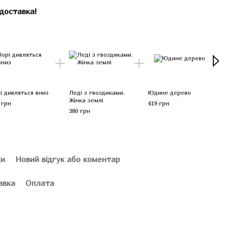
доставка!
Ком
і дивляться вниз
Леді з гвоздиками.
Юдине дерево
Цита
Жінка землі
 грн
419 грн
519 г
380 грн
2 
ки
Новий відгук або коментар
авка
Оплата