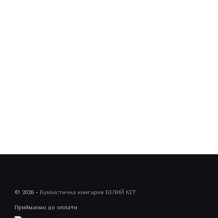
© 2026 -
Букіністична книгарня БІЛИЙ КІТ
Приймаємо до оплати