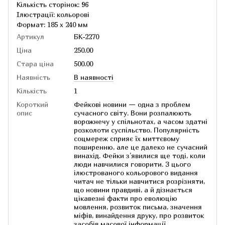
Кількість сторінок: 96
Ілюстрації: кольорові
Формат: 185 х 240 мм
Артикул
БК-2270
Ціна
250.00
Стара ціна
500.00
Наявність
В наявності
Кількість
1
Короткий
Фейкові новини — одна з проблем
опис
сучасного світу. Вони розпалюють
ворожнечу у спільнотах, а часом здатні
розколоти суспільство. Популярність
соцмереж сприяє їх миттєвому
поширенню, але це далеко не сучасний
винахід. Фейки з’явилися ще тоді, коли
люди навчилися говорити. З цього
ілюстрованого кольорового видання
читач не тільки навчитися розрізняти,
що новини правдиві, а й дізнається
цікавезні факти про еволюцію
мовлення, розвиток письма, значення
міфів, винайдення друку, про розвиток
засобів масової інформації.