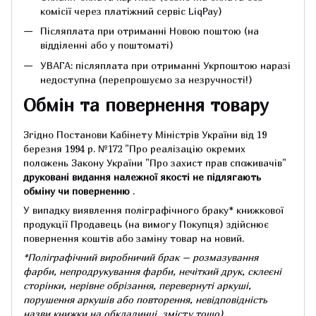
комісії через платіжний сервіс LiqPay)
Післяплата при отриманні Новою поштою (на
відділенні або у поштоматі)
УВАГА: післяплата при отриманні Укрпоштою наразі
недоступна (перепрошуємо за незручності!)
Обмін та повернення товару
Згідно Постанови Кабінету Міністрів України від 19
березня 1994 р.
№172 "Про реалізацію окремих
положень Закону України "Про захист прав споживачів"
друковані видання належної якості не підлягають
обміну чи поверненню
.
У випадку виявлення поліграфічного браку* книжкової
продукції Продавець (на вимогу Покупця) здійснює
повернення коштів або заміну товар на новий.
*Поліграфічний виробничий брак – розмазування
фарби, непродрукування фарби, нечіткий друк, склеєні
сторінки, нерівне обрізання, перевернуті аркуші,
порушення аркушів або повторення, невідповідність
назви книжки на обкладинці,
змісту тощо).