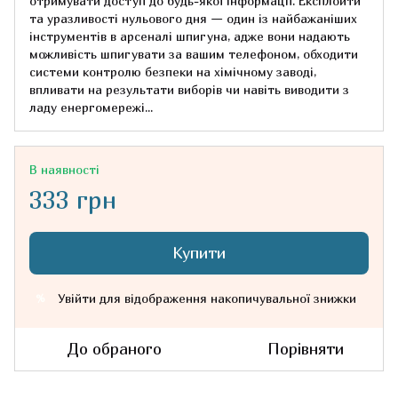
отримувати доступ до будь-якої інформації. Експлойти
та уразливості нульового дня — один із найбажаніших
інструментів в арсеналі шпигуна, адже вони надають
можливість шпигувати за вашим телефоном, обходити
системи контролю безпеки на хімічному заводі,
впливати на результати виборів чи навіть виводити з
ладу енергомережі...
В наявності
333 грн
Купити
Увійти
для відображення накопичувальної знижки
%
До обраного
Порівняти