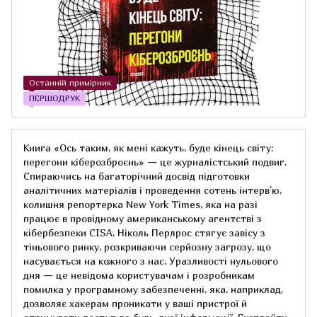
Останній примірник
ПЕРШОДРУК
Книга «Ось таким, як мені кажуть, буде кінець світу:
перегони кіберозброєнь» — це журналістський подвиг.
Спираючись на багаторічний досвід підготовки
аналітичних матеріалів і проведення сотень інтерв’ю,
колишня репортерка New York Times, яка на разі
працює в провідному американському агентстві з
кібербезпеки CISA, Ніколь Перлрос стягує завісу з
тіньового ринку, розкриваючи серйозну загрозу, що
насувається на кожного з нас. Уразливості нульового
дня — це невідома користувачам і розробникам
помилка у програмному забезпеченні, яка, наприклад,
дозволяє хакерам проникати у ваші пристрої й