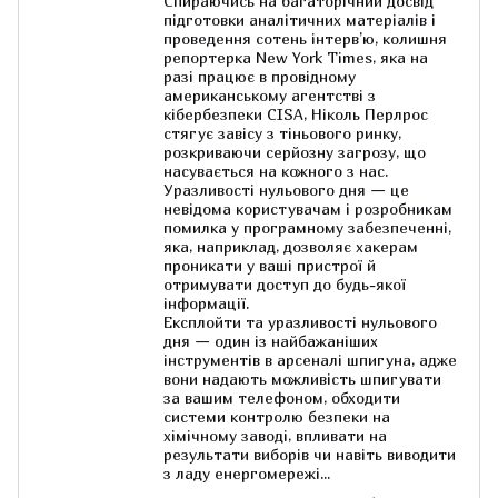
Спираючись на багаторічний досвід
підготовки аналітичних матеріалів і
проведення сотень інтерв’ю, колишня
репортерка New York Times, яка на
разі працює в провідному
американському агентстві з
кібербезпеки CISA, Ніколь Перлрос
стягує завісу з тіньового ринку,
розкриваючи серйозну загрозу, що
насувається на кожного з нас.
Уразливості нульового дня — це
невідома користувачам і розробникам
помилка у програмному забезпеченні,
яка, наприклад, дозволяє хакерам
проникати у ваші пристрої й
отримувати доступ до будь-якої
інформації.
Експлойти та уразливості нульового
дня — один із найбажаніших
інструментів в арсеналі шпигуна, адже
вони надають можливість шпигувати
за вашим телефоном, обходити
системи контролю безпеки на
хімічному заводі, впливати на
результати виборів чи навіть виводити
з ладу енергомережі...