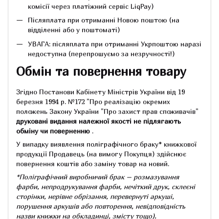
комісії через платіжний сервіс LiqPay)
Післяплата при отриманні Новою поштою (на
відділенні або у поштоматі)
УВАГА: післяплата при отриманні Укрпоштою наразі
недоступна (перепрошуємо за незручності!)
Обмін та повернення товару
Згідно Постанови Кабінету Міністрів України від 19
березня 1994 р.
№172 "Про реалізацію окремих
положень Закону України "Про захист прав споживачів"
друковані видання належної якості не підлягають
обміну чи поверненню
.
У випадку виявлення поліграфічного браку* книжкової
продукції Продавець (на вимогу Покупця) здійснює
повернення коштів або заміну товар на новий.
*Поліграфічний виробничий брак – розмазування
фарби, непродрукування фарби, нечіткий друк, склеєні
сторінки, нерівне обрізання, перевернуті аркуші,
порушення аркушів або повторення, невідповідність
назви книжки на обкладинці,
змісту тощо).