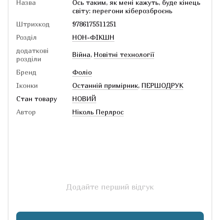
Назва
Ось таким, як мені кажуть, буде кінець
світу: перегони кіберозброєнь
Штрихкод
9786175511251
Розділ
НОН-ФІКШН
додаткові
Війна
,
Новітні технології
розділи
Бренд
Фоліо
Іконки
Останній примірник
,
ПЕРШОДРУК
Стан товару
НОВИЙ
Автор
Ніколь Перлрос
Додайте перший відгук