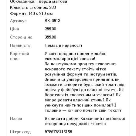
Обкладинка: Тверда матова
Кількість сторінок: 288
Формат: 140 х 210 мм
Артикул
БК-0913
Ціна
299.00
Стара ціна
399.00
Наявність
Немає в наявності
Короткий
У світі продано понад мільйон
опис
екземплярів цієї книжки!
За лаштунками процесу створення
яскравого тексту стоїть чітке
розуміння формул та інструментів.
Знаючи ці універсальні принципи, ви
зможете створити будь-який текст: від
поста у фейсбуці до власної статті. Як
боротися із словесним мотлохом? Як
випрацювати власний стиль? Як
уникнути найтиповіших помилок? І
головне — із чого почати свій текст?
Назва
Як писати добре. Класичний посібник зі
створення нехудожніх текстів
Штрихкод
9786178115159