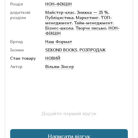
Розділ
НОН-ФІКШН
додаткові
Майстер-клас
,
Знижка — 25 %
,
розділи
Публіцистика
,
Маркетинг
,
ТОП-
менеджмент
,
Тайм-менеджмент
,
Бізнес-школа
,
Творче письмо
,
НОН-
ФІКШН
Бренд
Наш Формат
Іконки
SEKOND BOOKS
,
РОЗПРОДАЖ
Стан товару
НОВИЙ
Автор
Вільям Зінсер
Додайте перший відгук
Написати відгук