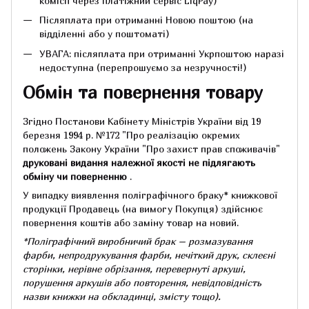
комісії через платіжний сервіс LiqPay)
Післяплата при отриманні Новою поштою (на
відділенні або у поштоматі)
УВАГА: післяплата при отриманні Укрпоштою наразі
недоступна (перепрошуємо за незручності!)
Обмін та повернення товару
Згідно Постанови Кабінету Міністрів України від 19
березня 1994 р.
№172 "Про реалізацію окремих
положень Закону України "Про захист прав споживачів"
друковані видання належної якості не підлягають
обміну чи поверненню
.
У випадку виявлення поліграфічного браку* книжкової
продукції Продавець (на вимогу Покупця) здійснює
повернення коштів або заміну товар на новий.
*Поліграфічний виробничий брак – розмазування
фарби, непродрукування фарби, нечіткий друк, склеєні
сторінки, нерівне обрізання, перевернуті аркуші,
порушення аркушів або повторення, невідповідність
назви книжки на обкладинці,
змісту тощо).