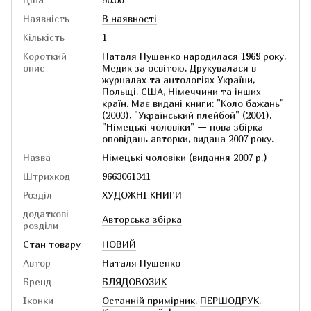
Наявність
В наявності
Кількість
1
Короткий
Наталя Пушенко народилася 1969 року.
опис
Медик за освітою. Друкувалася в
журналах та антологіях України,
Польщі, США, Німеччини та інших
країн. Має видані книги: "Коло бажань"
(2003), "Український плейбой" (2004).
"Німецькі чоловіки" — нова збірка
оповідань авторки, видана 2007 року.
Назва
Німецькі чоловіки (видання 2007 р.)
Штрихкод
9663061341
Розділ
ХУДОЖНІ КНИГИ
додаткові
Авторська збірка
розділи
Стан товару
НОВИЙ
Автор
Наталя Пушенко
Бренд
БЛЯДОВОЗИК
Іконки
Останній примірник
,
ПЕРШОДРУК
,