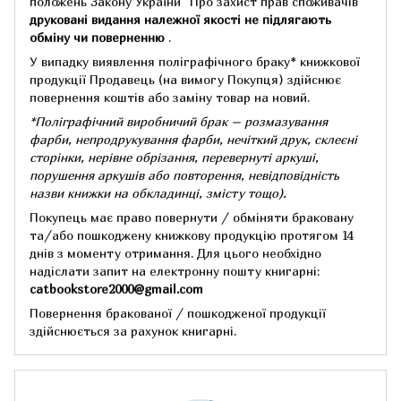
положень Закону України "Про захист прав споживачів"
друковані видання належної якості не підлягають
обміну чи поверненню
.
У випадку виявлення поліграфічного браку* книжкової
продукції Продавець (на вимогу Покупця) здійснює
повернення коштів або заміну товар на новий.
*Поліграфічний виробничий брак – розмазування
фарби, непродрукування фарби, нечіткий друк, склеєні
сторінки, нерівне обрізання, перевернуті аркуші,
порушення аркушів або повторення, невідповідність
назви книжки на обкладинці,
змісту тощо).
Покупець має право повернути / обміняти браковану
та/або пошкоджену книжкову продукцію протягом 14
днів з моменту отримання.
Для цього необхідно
надіслати запит на електронну пошту книгарні:
catbookstore2000@gmail.com
Повернення бракованої / пошкодженої продукції
здійснюється за рахунок книгарні.