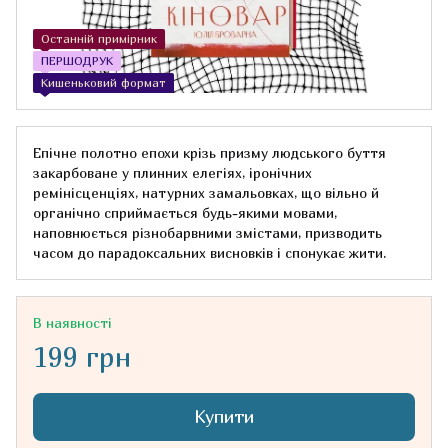
Останній примірник
ПЕРШОДРУК
Кишеньковий формат
Епічне полотно епохи крізь призму людського буття
закарбоване у плинних елегіях, іронічних
ремінісценціях, натурних замальовках, що вільно й
органічно сприймається будь-якими мовами,
наповнюється різнобарвними змістами, призводить
часом до парадоксальних висновків і спонукає жити.
В наявності
199 грн
Купити