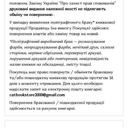
положень Закону України "Про захист прав споживачів"
друковані видання належної якості не підлягають
обміну чи поверненню
.
У випадку виявлення поліграфічного браку* книжкової
продукції Продавець (на вимогу Покупця) здійснює
повернення коштів або заміну товар на новий.
*Поліграфічний виробничий брак – розмазування
фарби, непродрукування фарби, нечіткий друк, склеєні
сторінки, нерівне обрізання, перевернуті аркуші,
порушення аркушів або повторення, невідповідність
назви книжки на обкладинці,
змісту тощо).
Покупець має право повернути / обміняти браковану
та/або пошкоджену книжкову продукцію протягом 14
днів з моменту отримання.
Для цього необхідно
надіслати запит на електронну пошту книгарні:
catbookstore2000@gmail.com
Повернення бракованої / пошкодженої продукції
здійснюється за рахунок книгарні.