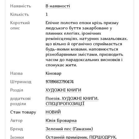
Наявність
В наявності
Кількість
1
Короткий
Епічне полотно епохи крізь призму
опис
людського буття закарбоване у
плинних елегіях, іронічних
ремінісценціях, натурних замальовках,
що вільно й органічно сприймається
будь-якими мовами, наповнюється
різнобарвними змістами, призводить
часом до парадоксальних висновків і
спонукає жити.
Назва
Кіновар
Штрихкод
9789662790474
Розділ
ХУДОЖНІ КНИГИ
додаткові
Поезія
,
ХУДОЖНІ КНИГИ
,
розділи
СПЕЦПРОПОЗИЦІЇ
Стан товару
НОВИЙ
Автор
Юлія Броварна
Бренд
Зелений пес (Гамазин)
Іконки
Останній примірник
,
ПЕРШОДРУК
,