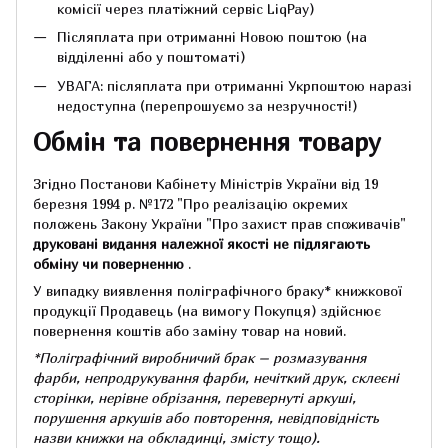
комісії через платіжний сервіс LiqPay)
Післяплата при отриманні Новою поштою (на
відділенні або у поштоматі)
УВАГА: післяплата при отриманні Укрпоштою наразі
недоступна (перепрошуємо за незручності!)
Обмін та повернення товару
Згідно Постанови Кабінету Міністрів України від 19
березня 1994 р.
№172 "Про реалізацію окремих
положень Закону України "Про захист прав споживачів"
друковані видання належної якості не підлягають
обміну чи поверненню
.
У випадку виявлення поліграфічного браку* книжкової
продукції Продавець (на вимогу Покупця) здійснює
повернення коштів або заміну товар на новий.
*Поліграфічний виробничий брак – розмазування
фарби, непродрукування фарби, нечіткий друк, склеєні
сторінки, нерівне обрізання, перевернуті аркуші,
порушення аркушів або повторення, невідповідність
назви книжки на обкладинці,
змісту тощо).