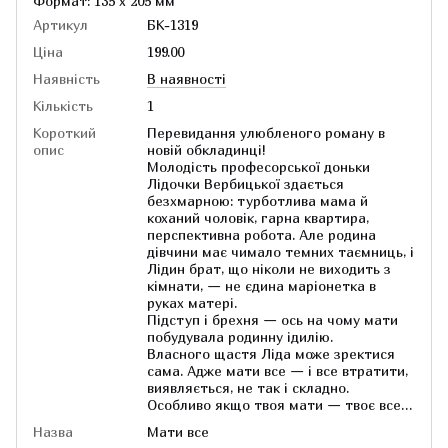
Формат: 135 x 205 мм
Артикул
БК-1319
Ціна
199.00
Наявність
В наявності
Кількість
1
Короткий
Перевидання улюбленого роману в
опис
новій обкладинці!
Молодість професорської доньки
Лідочки Вербицької здається
безхмарною: турботлива мама й
коханий чоловік, гарна квартира,
перспективна робота. Але родина
дівчини має чимало темних таємниць, і
Лідин брат, що ніколи не виходить з
кімнати, — не єдина маріонетка в
руках матері.
Підступ і брехня — ось на чому мати
побудувала родинну ідилію.
Власного щастя Ліда може зректися
сама. Адже мати все — і все втратити,
виявляється, не так і складно.
Особливо якщо твоя мати — твоє все…
Назва
Мати все