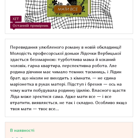
ХІТ
Останній примірник
Перевидання улюбленого роману в новій обкладинці!
Молодість професорської доньки Лідочки Вербицької
здається безхмарною: турботлива мама й коханий
чоловік, гарна квартира, перспективна робота. Але
родина дівчини має чимало темних таємниць, і Лідин
брат, що ніколи не виходить з кімнати, — не єдина
маріонетка в руках матері. Підступ і брехня — ось на
чому мати побудувала родинну ідилію. Власного щастя
Ліда може зректися сама. Адже мати все — і все
втратити, виявляється, не так і складно. Особливо якщо
твоя мати — твоє все…
В наявності