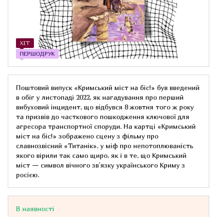
ХІТ
ПЕРШОДРУК
Поштовий випуск «Кримський міст на біс!» був введений
в обіг у листопаді 2022, як нагадування про перший
вибуховий інцидент, що відбувся 8 жовтня того ж року
та призвів до часткового пошкодження ключової для
агресора транспортної споруди. На картці «Кримський
міст на біс!» зображено сцену з фільму про
славнозвісний «Титанік», у міф про непотоплюваність
якого вірили так само щиро, як і в те, що Кримський
міст — символ вічного зв’язку українського Криму з
росією.
В наявності