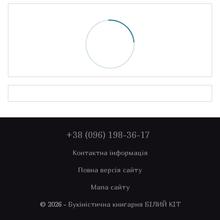
+38 (096) 198-36-17
Контактна інформація
Повна версія сайту
Мапа сайту
© 2026 -
Букіністична книгарня БІЛИЙ КІТ