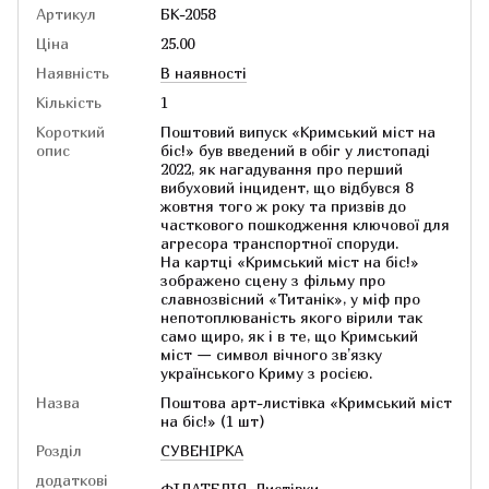
Артикул
БК-2058
Ціна
25.00
Наявність
В наявності
Кількість
1
Короткий
Поштовий випуск «Кримський міст на
опис
біс!» був введений в обіг у листопаді
2022, як нагадування про перший
вибуховий інцидент, що відбувся 8
жовтня того ж року та призвів до
часткового пошкодження ключової для
агресора транспортної споруди.
На картці «Кримський міст на біс!»
зображено сцену з фільму про
славнозвісний «Титанік», у міф про
непотоплюваність якого вірили так
само щиро, як і в те, що Кримський
міст — символ вічного зв’язку
українського Криму з росією.
Назва
Поштова арт-листівка «Кримський міст
на біс!» (1 шт)
Розділ
СУВЕНІРКА
додаткові
ФІЛАТЕЛІЯ
,
Листівки