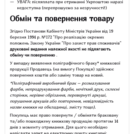
УВАГА: післяплата при отриманні Укрпоштою наразі
недоступна (перепрошуємо за незручності!)
Обмін та повернення товару
Згідно Постанови Кабінету Міністрів України від 19
березня 1994 р.
№172 "Про реалізацію окремих
положень Закону України "Про захист прав споживачів"
друковані видання належної якості не підлягають
обміну чи поверненню
.
У випадку виявлення поліграфічного браку* книжкової
продукції Продавець (на вимогу Покупця) здійснює
повернення коштів або заміну товар на новий.
*Поліграфічний виробничий брак – розмазування
фарби, непродрукування фарби, нечіткий друк, склеєні
сторінки, нерівне обрізання, перевернуті аркуші,
порушення аркушів або повторення, невідповідність
назви книжки на обкладинці,
змісту тощо).
Покупець має право повернути / обміняти браковану
та/або пошкоджену книжкову продукцію протягом 14
днів з моменту отримання.
Для цього необхідно
надіслати запит на електронну пошту книгарні: