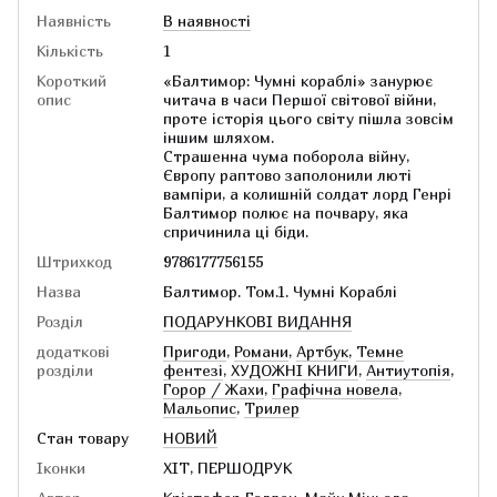
Наявність
В наявності
Кількість
1
Короткий
«Балтимор: Чумні кораблі» занурює
опис
читача в часи Першої світової війни,
проте історія цього світу пішла зовсім
іншим шляхом.
Страшенна чума поборола війну,
Європу раптово заполонили люті
вампіри, а колишній солдат лорд Генрі
Балтимор полює на почвару, яка
спричинила ці біди.
Штрихкод
9786177756155
Назва
Балтимор. Том.1. Чумні Кораблі
Розділ
ПОДАРУНКОВІ ВИДАННЯ
додаткові
Пригоди
,
Романи
,
Артбук
,
Темне
розділи
фентезі
,
ХУДОЖНІ КНИГИ
,
Антиутопія
,
Горор / Жахи
,
Графічна новела
,
Мальопис
,
Трилер
Стан товару
НОВИЙ
Іконки
ХІТ, ПЕРШОДРУК