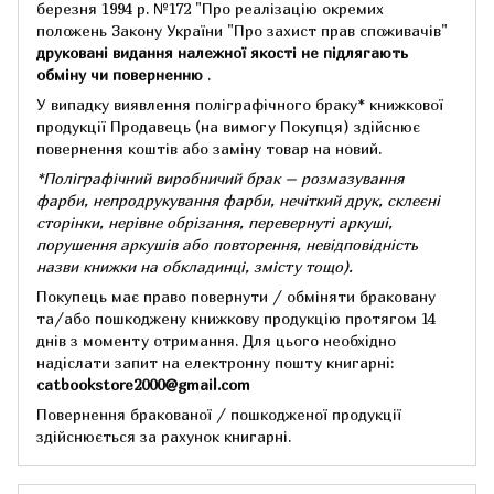
березня 1994 р.
№172 "Про реалізацію окремих
положень Закону України "Про захист прав споживачів"
друковані видання належної якості не підлягають
обміну чи поверненню
.
У випадку виявлення поліграфічного браку* книжкової
продукції Продавець (на вимогу Покупця) здійснює
повернення коштів або заміну товар на новий.
*Поліграфічний виробничий брак – розмазування
фарби, непродрукування фарби, нечіткий друк, склеєні
сторінки, нерівне обрізання, перевернуті аркуші,
порушення аркушів або повторення, невідповідність
назви книжки на обкладинці,
змісту тощо).
Покупець має право повернути / обміняти браковану
та/або пошкоджену книжкову продукцію протягом 14
днів з моменту отримання.
Для цього необхідно
надіслати запит на електронну пошту книгарні:
catbookstore2000@gmail.com
Повернення бракованої / пошкодженої продукції
здійснюється за рахунок книгарні.