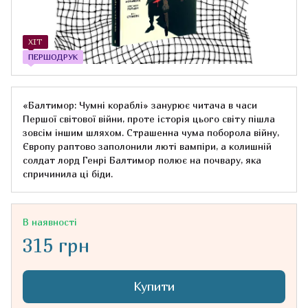
ХІТ
ПЕРШОДРУК
«Балтимор: Чумні кораблі» занурює читача в часи
Першої світової війни, проте історія цього світу пішла
зовсім іншим шляхом. Страшенна чума поборола війну,
Європу раптово заполонили люті вампіри, а колишній
солдат лорд Генрі Балтимор полює на почвару, яка
спричинила ці біди.
В наявності
315 грн
Купити