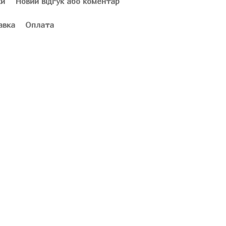
ки
Новий відгук або коментар
авка
Оплата