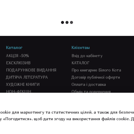
Каталог
Клієнтам
АКЦІЯ -50%
Вхід до кабінету
ЕКСКЛЮЗИВ
КАТАЛОГ
ПОДАРУНКОВІ ВИДАННЯ
Про книгарню Білого Кота
ДИТЯЧА ЛІТЕРАТУРА
Договір публічної оферти
ХУДОЖНІ КНИГИ
Оплата і доставка
НОН-ФІКШН
Обмін та повернення
SEKOND BOOKS
СПЕЦПРОПОЗИЦІЇ
ookie для маркетингу та статистичних цілей, а також для безпеч
СУВЕНІРКА
у «Погодитися», щоб дати згоду на використання файлів cookie.
Д