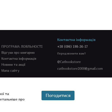
Контактна інформація
ПРОГРАМА ЛОЯЛЬНОСТІ
+38 (096) 198-36-17
Відгуки про книгарню
Передзвонити вам?
Контактна інформація
@Catbookstore
Новини та акції
catbookstore2000@gmail.com
Мапа сайту
Ми в соцмережах
ної та
Погодитися
етальніше про