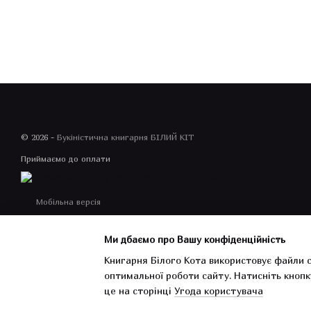
© 2026 -
Букіністична книгарня БІЛИЙ КІТ
Приймаємо до оплати
Мобільна версія
Ми дбаємо про Вашу конфіденційність
Книгарня Білого Кота використовує файли c
оптимальної роботи сайту.
Натисніть кнопк
Інтернет-магазин створений з Хорошоп
це на сторінці
Угода користувача