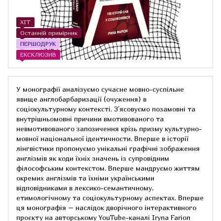
ХІТ
Останній примірник
ПЕРШОДРУК
ЕКСКЛЮЗИВ
У монографії аналізуємо сучасне мовно-суспільне
явище англобарбаризації (очуження) в
соціокультурному контексті. З’ясовуємо позамовні та
внутрішньомовні причини вмотивованого та
невмотивованого запозичення крізь призму культурно-
мовної національної ідентичности. Вперше в історії
лінгвістики пропонуємо унікальні графічні зображення
англізмів як коди їхніх значень із супровідним
філософським контекстом. Вперше мандруємо життям
окремих англізмів та їхніми українськими
відповідниками в лексико-семантичному,
етимологічному та соціокультурному аспектах. Вперше
ця монографія – наслідок дворічного інтерактивного
проєкту на авторському YouTube-каналі Iryna Farion