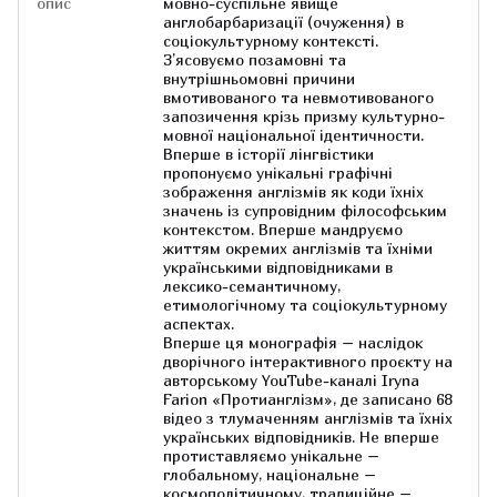
опис
мовно-суспільне явище
англобарбаризації (очуження) в
соціокультурному контексті.
З’ясовуємо позамовні та
внутрішньомовні причини
вмотивованого та невмотивованого
запозичення крізь призму культурно-
мовної національної ідентичности.
Вперше в історії лінгвістики
пропонуємо унікальні графічні
зображення англізмів як коди їхніх
значень із супровідним філософським
контекстом. Вперше мандруємо
життям окремих англізмів та їхніми
українськими відповідниками в
лексико-семантичному,
етимологічному та соціокультурному
аспектах.
Вперше ця монографія – наслідок
дворічного інтерактивного проєкту на
авторському YouTube-каналі Iryna
Farion «Протианглізм», де записано 68
відео з тлумаченням англізмів та їхніх
українських відповідників. Не вперше
протиставляємо унікальне –
глобальному, національне –
космополітичному, традиційне –