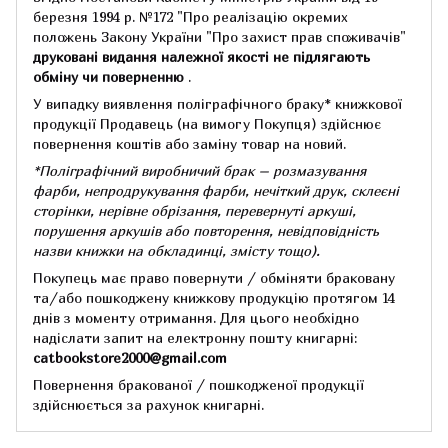
березня 1994 р.
№172 "Про реалізацію окремих
положень Закону України "Про захист прав споживачів"
друковані видання належної якості не підлягають
обміну чи поверненню
.
У випадку виявлення поліграфічного браку* книжкової
продукції Продавець (на вимогу Покупця) здійснює
повернення коштів або заміну товар на новий.
*Поліграфічний виробничий брак – розмазування
фарби, непродрукування фарби, нечіткий друк, склеєні
сторінки, нерівне обрізання, перевернуті аркуші,
порушення аркушів або повторення, невідповідність
назви книжки на обкладинці,
змісту тощо).
Покупець має право повернути / обміняти браковану
та/або пошкоджену книжкову продукцію протягом 14
днів з моменту отримання.
Для цього необхідно
надіслати запит на електронну пошту книгарні:
catbookstore2000@gmail.com
Повернення бракованої / пошкодженої продукції
здійснюється за рахунок книгарні.