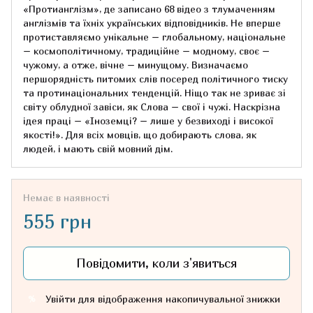
«Протианглізм», де записано 68 відео з тлумаченням
англізмів та їхніх українських відповідників. Не вперше
протиставляємо унікальне – глобальному, національне
– космополітичному, традиційне – модному, своє –
чужому, а отже, вічне – минущому. Визначаємо
першорядність питомих слів посеред політичного тиску
та протинаціональних тенденцій. Ніщо так не зриває зі
світу облудної завіси, як Слова – свої і чужі. Наскрізна
ідея праці – «Іноземці? – лише у безвиході і високої
якості!». Для всіх мовців, що добирають слова, як
людей, і мають свій мовний дім.
Немає в наявності
555 грн
Повідомити, коли з'явиться
Увійти
для відображення накопичувальної знижки
%