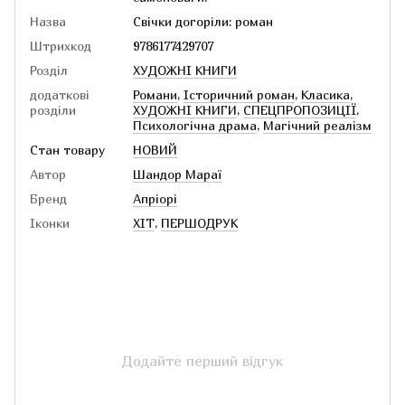
Назва
Свічки догоріли: роман
Штрихкод
9786177429707
Розділ
ХУДОЖНІ КНИГИ
додаткові
Романи
,
Історичний роман
,
Класика
,
розділи
ХУДОЖНІ КНИГИ
,
СПЕЦПРОПОЗИЦІЇ
,
Психологічна драма
,
Магічний реалізм
Стан товару
НОВИЙ
Автор
Шандор Мараї
Бренд
Апріорі
Іконки
ХІТ
,
ПЕРШОДРУК
Додайте перший відгук