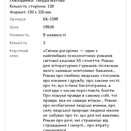
Обкладинка: Тверда матова
Кількість сторінок: 128
Формат: 150 х 220 мм
Артикул
БК-1599
Ціна
199.00
Наявність
В наявності
Кількість
2
Короткий
«Свічки догоріли» — один з
опис
найглибших психологічних романів
світової класики ХХ століття. Роман
для літературних гурманів, післясмак
якого залишає невтолиме бажання...
Роман про глибину людських стосунків,
про кохання і дружбу, про закони честі,
про те, що істина багатогранна, а
спогади з часом перестають боліти.
Про пошуки правди в самому собі, тої
правди, яка не завжди втішає... Роман
про незбагненні людські вчинки, про
силу людської природи: людина ніколи
не забуває про те, що для неї важливо.
Роман про речі, які страшніші від
страждання і смерті... про втрату
самоповаги.