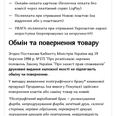
Онлайн-оплата карткою (безпечна оплата без
комісії через платіжний сервіс LiqPay)
Післяплата при отриманні Новою поштою (на
відділенні або у поштоматі)
УВАГА: післяплата при отриманні Укрпоштою наразі
недоступна (перепрошуємо за незручності!)
Обмін та повернення товару
Згідно Постанови Кабінету Міністрів України від 19
березня 1994 р.
№172 "Про реалізацію окремих
положень Закону України "Про захист прав споживачів"
друковані видання належної якості не підлягають
обміну чи поверненню
.
У випадку виявлення поліграфічного браку* книжкової
продукції Продавець (на вимогу Покупця) здійснює
повернення коштів або заміну товар на новий.
*Поліграфічний виробничий брак – розмазування
фарби, непродрукування фарби, нечіткий друк, склеєні
сторінки, нерівне обрізання, перевернуті аркуші,
порушення аркушів або повторення, невідповідність