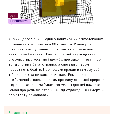
ХІТ
ПЕРШОДРУК
«Свічки догоріли» — один з найглибших психологічних
романів світової класики ХХ століття. Роман для
літературних гурманів, післясмак якого залишає
невтолиме бажання... Роман про глибину людських
стосунків, про кохання і дружбу, про закони честі, про
те, що істина багатогранна, а спогади з часом
перестають боліти. Про пошуки правди в самому собі,
тої правди, яка не завжди втішає... Роман про
незбагненні людські вчинки, про силу людської природи:
людина ніколи не забуває про те, що для неї важливо.
Роман про речі, які страшніші від страждання і смерті...
про втрату самоповаги.
В наявності