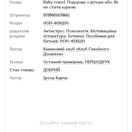
Назва
Baby travel. Подорожі з дітьми або, Як
не стати куркою
Штрихкод
9789661478441
Розділ
НОН-ФІКШН
додаткові
Антистрес
,
Психологія
,
Мотиваційна
розділи
література
,
Інтимне
,
Посібники для
батьків
,
НОН-ФІКШН
Бренд
Книжковий клуб «Клуб Сімейного
Дозвілля»
Іконки
Останній примірник
,
ПЕРШОДРУК
Стан товару
ДОБРИЙ
Автор
Ірена Карпа
Додайте перший відгук