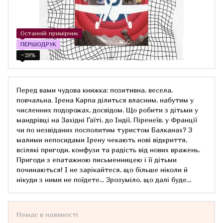
Останній примірник
ПЕРШОДРУК
−29%
Перед вами чудова книжка: позитивна, весела,
повчальна. Ірена Карпа ділиться власним, набутим у
численних подорожах, досвідом. Що робити з дітьми у
мандрівці на Західні Гаїті, до Індії, Піренеїв, у Франції
чи по незвіданих посполитим туристом Балканах? З
малими непосидами Ірену чекають нові відкриття,
всілякі пригоди, конфузи та радість від нових вражень.
Пригоди з епатажною письменницею і її дітьми
починаються! І не зарікайтеся, що більше ніколи й
нікуди з ними не поїдете... Зрозуміло, що далі буде...
Немає в наявності