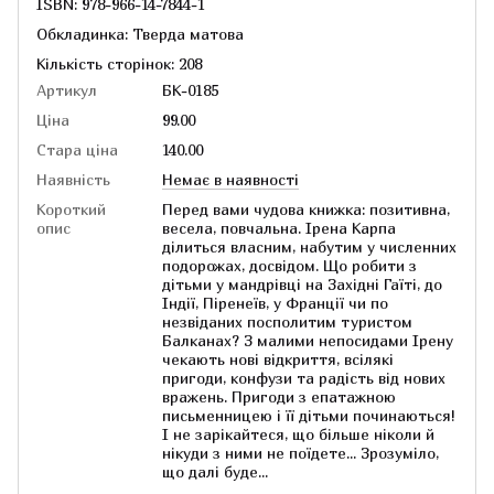
ISBN: 978-966-14-7844-1
Обкладинка: Тверда матова
Кількість сторінок: 208
Артикул
БК-0185
Ціна
99.00
Стара ціна
140.00
Наявність
Немає в наявності
Короткий
Перед вами чудова книжка: позитивна,
опис
весела, повчальна. Ірена Карпа
ділиться власним, набутим у численних
подорожах, досвідом. Що робити з
дітьми у мандрівці на Західні Гаїті, до
Індії, Піренеїв, у Франції чи по
незвіданих посполитим туристом
Балканах? З малими непосидами Ірену
чекають нові відкриття, всілякі
пригоди, конфузи та радість від нових
вражень. Пригоди з епатажною
письменницею і її дітьми починаються!
І не зарікайтеся, що більше ніколи й
нікуди з ними не поїдете... Зрозуміло,
що далі буде...