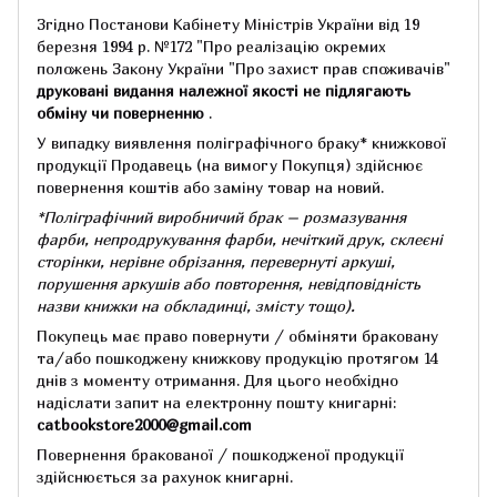
Згідно Постанови Кабінету Міністрів України від 19
березня 1994 р.
№172 "Про реалізацію окремих
положень Закону України "Про захист прав споживачів"
друковані видання належної якості не підлягають
обміну чи поверненню
.
У випадку виявлення поліграфічного браку* книжкової
продукції Продавець (на вимогу Покупця) здійснює
повернення коштів або заміну товар на новий.
*Поліграфічний виробничий брак – розмазування
фарби, непродрукування фарби, нечіткий друк, склеєні
сторінки, нерівне обрізання, перевернуті аркуші,
порушення аркушів або повторення, невідповідність
назви книжки на обкладинці,
змісту тощо).
Покупець має право повернути / обміняти браковану
та/або пошкоджену книжкову продукцію протягом 14
днів з моменту отримання.
Для цього необхідно
надіслати запит на електронну пошту книгарні:
catbookstore2000@gmail.com
Повернення бракованої / пошкодженої продукції
здійснюється за рахунок книгарні.