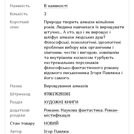
Наявність
В наявності
Кількість
2
Короткий
Природа творить алмази мільйони
опис
років. Людина навчилася їх вирощувати
штучно... А хто, що і як вирощує і
шліфує алмази людських душ?
Філософські, психологічні, ідеологічні
проблеми вибору між органічним і
хімічним, честю і вигодою, зовнішнім
та внутрішнім космосом турбують
екстремальних персонажів
філософсько-фантастичного роману
відомого письменника Ігоря Павлюка і
його самого.
Назва
Вирощування алмазів
Штрихкод
9786176293361
Розділ
ХУДОЖНІ КНИГИ
додаткові
Романи
,
Наукова фантастика
,
Роман-
розділи
містифікація
Стан товару
НОВИЙ
Автор
Ігор Павлюк