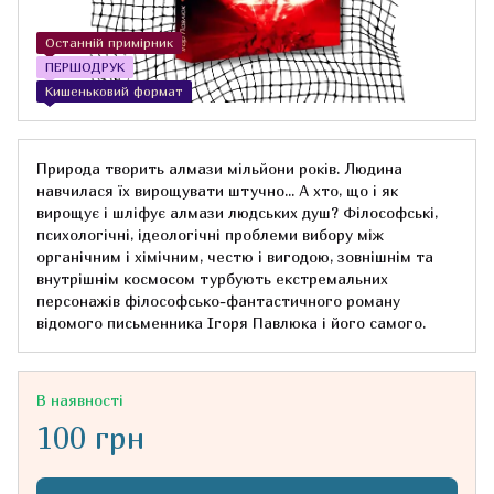
Останній примірник
ПЕРШОДРУК
Кишеньковий формат
Природа творить алмази мільйони років. Людина
навчилася їх вирощувати штучно... А хто, що і як
вирощує і шліфує алмази людських душ? Філософські,
психологічні, ідеологічні проблеми вибору між
органічним і хімічним, честю і вигодою, зовнішнім та
внутрішнім космосом турбують екстремальних
персонажів філософсько-фантастичного роману
відомого письменника Ігоря Павлюка і його самого.
В наявності
100 грн